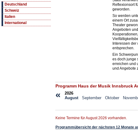
Stadt veranker
Deutschland
Reflexionsort f
geworden.
Schweiz
So werden unte
Italien
einem Ort zusa
International
Theater gewonn
Angeboten und
Kooperationen
Vielfältigkeits
Interessen der
entsprechen.
Ein Schwerpunkt 
es doch junge 
erreichen und u
und Angebote 
Programm Haus der Musik Innsbruck A
«
2026
August
September
Oktober
Novemb
Keine Termine für August 2026 vorhanden.
Programmübersicht der nächsten 12 Monate a