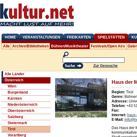
HOME
VERANSTALTUNGEN
FREIKARTEN
SPIELSTÄTTEN
KU
Alle
Archive/Bibliotheken
Bühnen/Musiktheater
Festivals/Open Airs
Gale
Zur Geosuche
Alle Länder
Österreich
Haus der M
Wien
Region:
Tirol
Burgenland
Genre:
Bühnen/
Kärnten
Adresse:
Unive
Niederösterreich
Telefon:
+43 5
Fax:
Oberösterreich
Internet:
haus-
Salzburg
E-Mail:
info@h
Steiermark
Das Haus der M
Tirol
kommunikativer
Vorarlberg