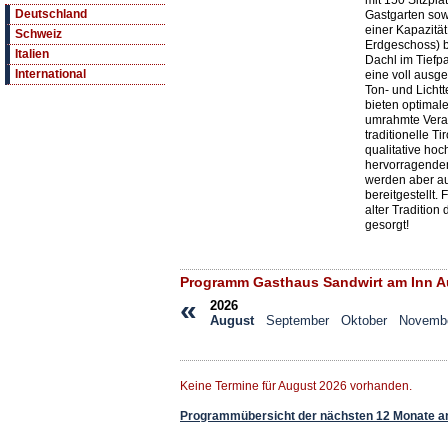
mit 150 Sitzplä
Deutschland
Gastgarten sow
einer Kapazität
Schweiz
Erdgeschoss) b
Italien
Dachl im Tiefpa
International
eine voll ausg
Ton- und Licht
bieten optimal
umrahmte Veran
traditionelle T
qualitative ho
hervorragendem
werden aber au
bereitgestellt.
alter Tradition
gesorgt!
Programm Gasthaus Sandwirt am Inn A
«
2026
August
September
Oktober
Novemb
Keine Termine für August 2026 vorhanden.
Programmübersicht der nächsten 12 Monate a