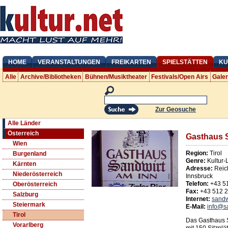
HOME
VERANSTALTUNGEN
FREIKARTEN
SPIELSTÄTTEN
KU
Alle
Archive/Bibliotheken
Bühnen/Musiktheater
Festivals/Open Airs
Gale
Zur Geosuche
Alle Länder
Österreich
Gasthaus S
Wien
Region:
Tirol
Burgenland
Genre:
Kultur-
Kärnten
Adresse:
Reic
Niederösterreich
Innsbruck
Telefon:
+43 5
Oberösterreich
Fax:
+43 512 
Salzburg
Internet:
sandw
Steiermark
E-Mail:
info@s
Tirol
Das Gasthaus S
Vorarlberg