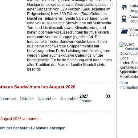
mit 150 Sitzplätzen, einen schattigen, gemütlichen
Gastgarten sowie über zwei Veranstaltungssäle mit
Kultu
einer Kapazität von 320 Plätzen (Saal Josefine im
Umg
Erdgeschoss) bzw. 280 Plätzen (Saal Goldenes
Ana
Dachl im Tiefparterre). Beide Säle verfügen über
Rout
eine voll ausgestattete Showbühne mit Multimedia-,
Ton- und Lichttechnik sowie Klimatisierung und
Veran
bieten optimale Voraussetzungen für musikalisch
archi
umrahmte Veranstaltungen jeglicher Art. Die
traditionelle Tiroler Sandwirt-Küche bietet Ihnen
qualitative hochwertige Gruppenmenüs mit
hervorragendem Preis-Leistungsverhältnis, gerne
werden aber auch exklusive Caterings für Sie
bereitgestellt. Für beste Stimmung wird dabei nach
Laden Sie 
alter Tradition der Musikerfamilie Gundolf stets
Kontaktdat
gesorgt!
Spielstätte 
Mobiltelefo
mehr
thaus Sandwirt am Inn August 2026
Informatio
»
2027
eptember
Oktober
November
Dezember
Januar
r August 2026 vorhanden.
ht der nächsten 12 Monate anzeigen