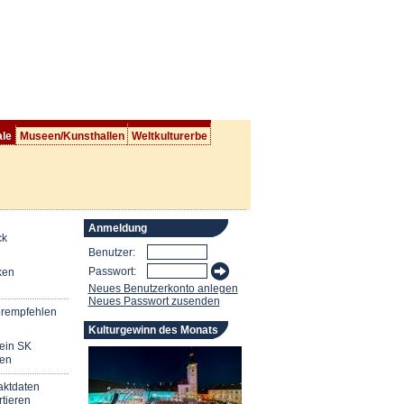
ale
Museen/Kunsthallen
Weltkulturerbe
Anmeldung
ck
Benutzer:
Passwort:
ken
Neues Benutzerkonto anlegen
Neues Passwort zusenden
erempfehlen
Kulturgewinn des Monats
mein SK
en
aktdaten
tieren