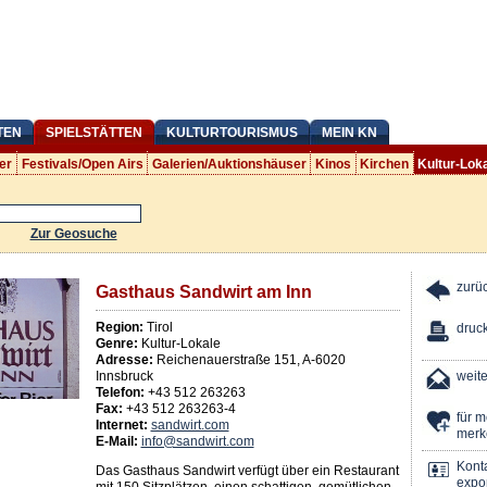
TEN
SPIELSTÄTTEN
KULTURTOURISMUS
MEIN KN
er
Festivals/Open Airs
Galerien/Auktionshäuser
Kinos
Kirchen
Kultur-Lok
Zur Geosuche
zurü
Gasthaus Sandwirt am Inn
Region:
Tirol
druc
Genre:
Kultur-Lokale
Adresse:
Reichenauerstraße 151
,
A
-
6020
Innsbruck
weit
Telefon:
+43 512 263263
Fax:
+43 512 263263-4
für 
Internet:
sandwirt.com
merk
E-Mail:
info@sandwirt.com
Kont
Das Gasthaus Sandwirt verfügt über ein Restaurant
expor