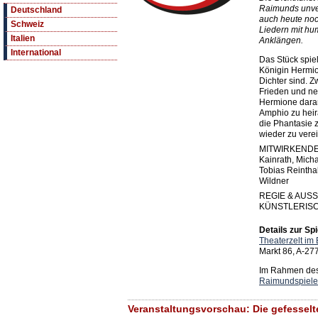
Raimunds unver
Deutschland
auch heute noc
Schweiz
Liedern mit hu
Italien
Anklängen.
International
Das Stück spiel
Königin Hermio
Dichter sind. 
Frieden und n
Hermione dara
Amphio zu heira
die Phantasie 
wieder zu vere
MITWIRKENDE Ro
Kainrath, Mich
Tobias Reintha
Wildner
REGIE & AUSS
KÜNSTLERISCH
Details zur Spi
Theaterzelt im 
Markt 86, A-27
Im Rahmen des 
Raimundspiele
Veranstaltungsvorschau: Die gefesselte