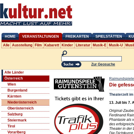
HOME
VERANSTALTUNGEN
FREIKARTEN
SPIELSTÄTTEN
KU
Alle
Ausstellung
Film
Kabarett
Kinder
Literatur
Musik-E
Musik-U
Musi
Zur Geosuche
Alle Länder
Österreich
Raimundspiele
Wien
Die gefess
Burgenland
Theaterzelt im
Kärnten
Niederösterreich
13. Juli bis 7.
Oberösterreich
Original-Zaube
Salzburg
Ferdinand Raim
Phantasie als 
Steiermark
des erfolgreic
Tirol
Theater in der 
Vorarlberg
Die Dichtkunst 