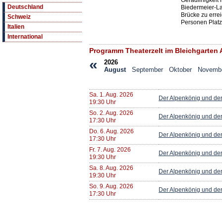
Geradlinigkeit 
Deutschland
Biedermeier-Lan
Brücke zu errei
Schweiz
Personen Platz
Italien
International
Programm Theaterzelt im Bleichgarten
«
2026
August
September
Oktober
Novemb
Sa. 1. Aug. 2026
Der Alpenkönig und de
19:30 Uhr
So. 2. Aug. 2026
Der Alpenkönig und de
17:30 Uhr
Do. 6. Aug. 2026
Der Alpenkönig und de
17:30 Uhr
Fr. 7. Aug. 2026
Der Alpenkönig und de
19:30 Uhr
Sa. 8. Aug. 2026
Der Alpenkönig und de
19:30 Uhr
So. 9. Aug. 2026
Der Alpenkönig und de
17:30 Uhr