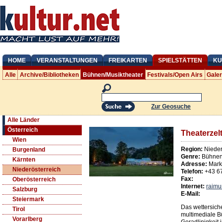
HOME
VERANSTALTUNGEN
FREIKARTEN
SPIELSTÄTTEN
KU
Alle
Archive/Bibliotheken
Bühnen/Musiktheater
Festivals/Open Airs
Gale
Zur Geosuche
Alle Länder
Österreich
Theaterzel
Wien
Region:
Nieder
Burgenland
Genre:
Bühnen/
Kärnten
Adresse:
Mark
Niederösterreich
Telefon:
+43 6
Fax:
Oberösterreich
Internet:
raimu
Salzburg
E-Mail:
Steiermark
Das wettersiche
Tirol
multimediale B
Vorarlberg