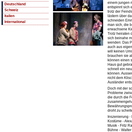
einem jungen m
Deutschland
entspinnt sich
Schweiz
trotz der Feind
lästern über da
Italien
schneiden Emmi
International
man sich, die 
erwachsene Kin
Trotz heiraten
sich beinahe m
wenden: Das Pa
auch aus eige
will keinen Um
brauchen sie al
können einen s
Haus gut gebra
schnell ein neu
können. Ausserd
nicht dem Klis
Ausländer entsp
Doch mit der s
Probleme zwisc
die durch die F
zusammengehalt
Bewährungspro
droht zu scheit
Inszenierung -
Kostüme - Alex
Musik - Fritz R
Bühne - Walter