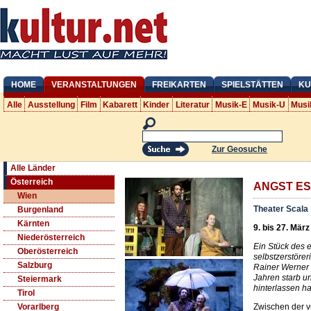
HOME
VERANSTALTUNGEN
FREIKARTEN
SPIELSTÄTTEN
KU
Alle
Ausstellung
Film
Kabarett
Kinder
Literatur
Musik-E
Musik-U
Musi
Zur Geosuche
Alle Länder
Österreich
ANGST ES
Wien
Theater Scala
Burgenland
Kärnten
9. bis 27. Mär
Niederösterreich
Ein Stück des 
Oberösterreich
selbstzerstöre
Salzburg
Rainer Werner 
Jahren starb u
Steiermark
hinterlassen ha
Tirol
Zwischen der v
Vorarlberg