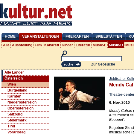
HOME
VERANSTALTUNGEN
FREIKARTEN
SPIELSTÄTTEN
KU
Alle
Ausstellung
Film
Kabarett
Kinder
Literatur
Musik-E
Musik-U
Musi
Zur Geosuche
Alle Länder
Österreich
Jiddischer Kult
Wien
Mendy Cah
Burgenland
Theater-cente
Kärnten
Niederösterreich
6. Nov. 2010
Oberösterreich
Mendy Cahan pr
Salzburg
Kulturherbst s
Bouquet“.
Steiermark
Tirol
Begeben Sie sic
musikalische Re
Vorarlberg