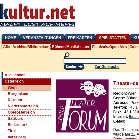
HOME
VERANSTALTUNGEN
FREIKARTEN
SPIELSTÄTTEN
KU
Alle
Archive/Bibliotheken
Bühnen/Musiktheater
Festivals/Open Airs
Gale
Zur Geosuche
Alle Länder
Österreich
Theater-ce
Wien
Region:
Wien
Burgenland
Genre:
Bühnen/
Kärnten
Adresse:
Porz
Niederösterreich
Telefon:
+43 1
Fax:
+43 1 31
Oberösterreich
Internet:
theat
Salzburg
E-Mail:
Steiermark
Das Theater-cen
Tirol
wurde am 21. Ap
Vorarlberg