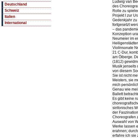
Ludwig van Bee
Deutschland
des Choreograf
Schweiz
Rolle zu spiel
Projekt I zur U
Italien
Gedenkjahr zu
International
fortgesetzt wer
– das pandemie
Konzeption ura
Neumeier im er
Heiligenstädter
Violinsonate Nr
21 C-Dur, kombi
am Ölberge. Der
(1812) gewidm
Musik jenseits 
von diesem Sock
Sie ist nicht 
Meisters, sie 
mich persönlich
Genau wie mei
Ballett betrach
Es gibt keine n
choreografische
sinfonisches We
der Faszinatio
Choreografen z
Auswahl von We
Werke lassen e
erahnen; durch
erfahre ich sie