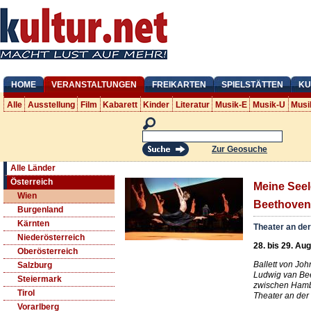
HOME
VERANSTALTUNGEN
FREIKARTEN
SPIELSTÄTTEN
KU
Alle
Ausstellung
Film
Kabarett
Kinder
Literatur
Musik-E
Musik-U
Musi
Zur Geosuche
Alle Länder
Österreich
Meine Seele
Wien
Beethoven-
Burgenland
Kärnten
Theater an de
Niederösterreich
28. bis 29. Au
Oberösterreich
Ballett von Jo
Salzburg
Ludwig van Bee
Steiermark
zwischen Hamb
Tirol
Theater an der
Vorarlberg