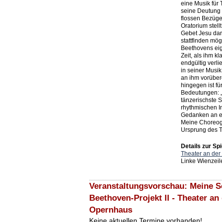
eine Musik für 
seine Deutung 
flossen Bezüge
Oratorium stell
Gebet Jesu dar,
stattfinden mög
Beethovens eig
Zeit, als ihm k
endgültig verli
in seiner Musik
an ihm vorüber
hingegen ist fü
Bedeutungen: „
tänzerischste S
rhythmischen I
Gedanken an e
Meine Choreog
Ursprung des T
Details zur Spi
Theater an de
Linke Wienzeil
Veranstaltungsvorschau: Meine See
Beethoven-Projekt II - Theater an
Opernhaus
Keine aktuellen Termine vorhanden!