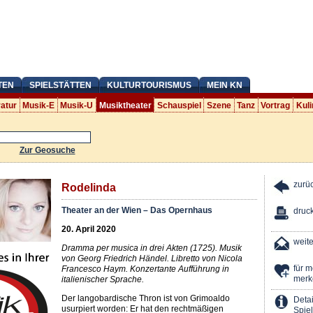
TEN
SPIELSTÄTTEN
KULTURTOURISMUS
MEIN KN
ratur
Musik-E
Musik-U
Musiktheater
Schauspiel
Szene
Tanz
Vortrag
Kuli
Zur Geosuche
zurü
Rodelinda
Theater an der Wien – Das Opernhaus
druc
20. April 2020
weit
Dramma per musica in drei Akten (1725). Musik
von Georg Friedrich Händel. Libretto von Nicola
für 
Francesco Haym. Konzertante Aufführung in
merk
italienischer Sprache.
Der langobardische Thron ist von Grimoaldo
Detai
usurpiert worden: Er hat den rechtmäßigen
Spiel