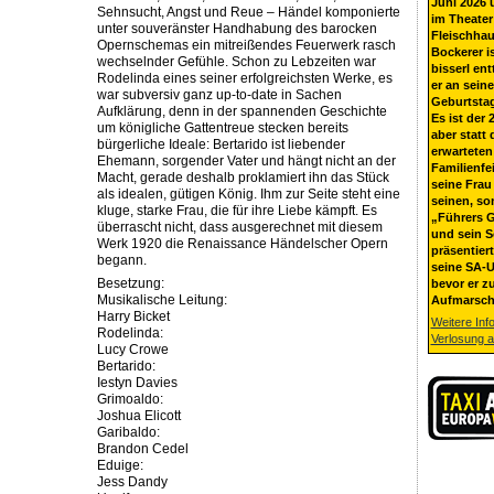
Juni 2026 
Sehnsucht, Angst und Reue – Händel komponierte
im Theater
unter souveränster Handhabung des barocken
Fleischhau
Opernschemas ein mitreißendes Feuerwerk rasch
Bockerer i
wechselnder Gefühle. Schon zu Lebzeiten war
bisserl ent
Rodelinda eines seiner erfolgreichsten Werke, es
er an sein
war subversiv ganz up-to-date in Sachen
Geburtsta
Aufklärung, denn in der spannenden Geschichte
Es ist der 
um königliche Gattentreue stecken bereits
aber statt 
bürgerliche Ideale: Bertarido ist liebender
erwarteten
Ehemann, sorgender Vater und hängt nicht an der
Familienfe
Macht, gerade deshalb proklamiert ihn das Stück
seine Frau 
als idealen, gütigen König. Ihm zur Seite steht eine
seinen, so
kluge, starke Frau, die für ihre Liebe kämpft. Es
„Führers G
überrascht nicht, dass ausgerechnet mit diesem
und sein 
Werk 1920 die Renaissance Händelscher Opern
präsentier
begann.
seine SA-U
Besetzung:
bevor er z
Musikalische Leitung:
Aufmarsch
Harry Bicket
Weitere Inf
Rodelinda:
Verlosung 
Lucy Crowe
Bertarido:
Iestyn Davies
Grimoaldo:
Joshua Elicott
Garibaldo:
Brandon Cedel
Eduige:
Jess Dandy