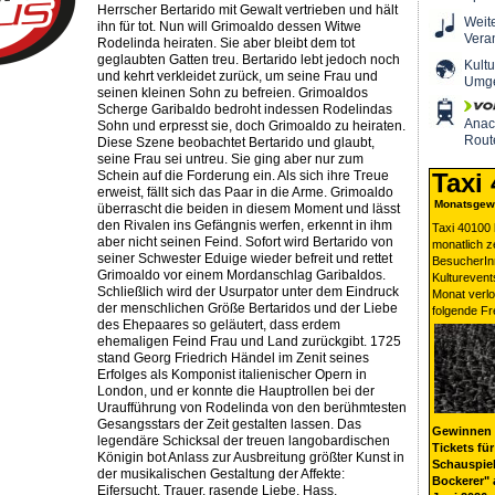
Herrscher Bertarido mit Gewalt vertrieben und hält
Weit
ihn für tot. Nun will Grimoaldo dessen Witwe
Vera
Rodelinda heiraten. Sie aber bleibt dem tot
geglaubten Gatten treu. Bertarido lebt jedoch noch
Kultu
und kehrt verkleidet zurück, um seine Frau und
Umg
seinen kleinen Sohn zu befreien. Grimoaldos
Scherge Garibaldo bedroht indessen Rodelindas
Ana
Sohn und erpresst sie, doch Grimoaldo zu heiraten.
Rout
Diese Szene beobachtet Bertarido und glaubt,
seine Frau sei untreu. Sie ging aber nur zum
Schein auf die Forderung ein. Als sich ihre Treue
Taxi
erweist, fällt sich das Paar in die Arme. Grimoaldo
Monatsgewi
überrascht die beiden in diesem Moment und lässt
den Rivalen ins Gefängnis werfen, erkennt in ihm
Taxi 40100 
aber nicht seinen Feind. Sofort wird Bertarido von
monatlich 
seiner Schwester Eduige wieder befreit und rettet
BesucherIn
Grimoaldo vor einem Mordanschlag Garibaldos.
Kulturevent
Schließlich wird der Usurpator unter dem Eindruck
Monat verlo
der menschlichen Größe Bertaridos und der Liebe
folgende Fr
des Ehepaares so geläutert, dass erdem
ehemaligen Feind Frau und Land zurückgibt. 1725
stand Georg Friedrich Händel im Zenit seines
Erfolges als Komponist italienischer Opern in
London, und er konnte die Hauptrollen bei der
Uraufführung von Rodelinda von den berühmtesten
Gesangsstars der Zeit gestalten lassen. Das
Gewinnen 
legendäre Schicksal der treuen langobardischen
Tickets für
Königin bot Anlass zur Ausbreitung größter Kunst in
Schauspiel
der musikalischen Gestaltung der Affekte:
Bockerer" 
Eifersucht, Trauer, rasende Liebe, Hass,