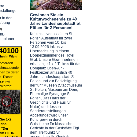
ere
nstaltungen
Gewinnen Sie ein
r in der
Kulturwochenende zu 40
ebung
Jahre Landeshauptstadt St.
Pölten für 2 Personen!
Kultur.net verlost einen St.
chB
Pölten Aufenthalt für zwei
enplaner
Personen vom 10. bis
13.09.2026 inklusive
 40100
Übernachtung in einem
Doppelzimmmer des Hotel
nn in Wien
Graf. Unsere GewinnerInnen
befördert
erhalten je 1 x 2 Tickets für das
zehntausende
Domplatz Open-Air -
nen zu deren
Festkonzert anlässlich 40
Jahre Landeshauptstadt St.
s. Dieses
Pölten und zur Besichtigung
sen wir
der fünf Museen (Stadtmuseum
eikarten:
St. Pölten, Museum am Dom,
Ehemalige Synagoge St.
Pölten, Das Haus der
Geschichte und Haus für
Natur) und dessen
Sonderausstellungen.
Abgerundet wird unser
Sie 1x2
Kulturgewinn durch
Gutscheine für klassische
 das
Gerichte in der Gaststätte Figl
 "Der
dem Treffpunkt für
am Di. 16.
anspruchsvolle Genießer.