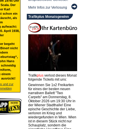
um 19:45 Uhr
 Scala. Der
Mehr Infos zur Verlosung
er Karl
st schon ein
Trafikplus Monatsgewinn
täuscht, als
em
g aufwacht:
20. April 1938,
der
ier begeht
Binerl nicht
ndern
eburtstag“,
Sohn Hans
t schneidig
niform,
u einem
Trafik
plus
verlost dieses Monat
 ausrückt!
folgende Tickets mit uns:
os und zur
Gewinnen Sie 1x2 Freikarten
anmelden
für eines der besten neuen
narrativen Ballett "Two
Carpets" am Donnerstag, 8.
Oktober 2026 um 19:30 Uhr in
der Wiener Stadthalle! Eine
epische Geschichte der Liebe,
verloren im Krieg und
wiedergefunden in Wien. Wien
ist in diesem Stück nicht nur
Schauplatz, sondern die