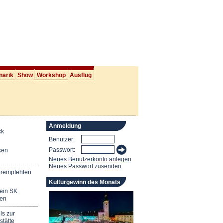
narik
Show
Workshop
Ausflug
Anmeldung
ck
Benutzer:
Passwort:
ken
Neues Benutzerkonto anlegen
Neues Passwort zusenden
erempfehlen
Kulturgewinn des Monats
mein SK
en
ls zur
stätte