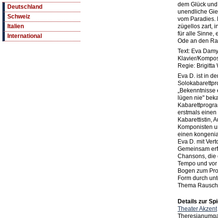
dem Glück und f
Deutschland
unendliche Gier
Schweiz
vom Paradies. E
zügellos zart, 
Italien
für alle Sinne,
International
Ode an den Ra
Text: Eva Dam
Klavier/Komposi
Regie: Brigitt
Eva D. ist in d
Solokabarettp
„Bekenntnisse 
lügen nie" beka
Kabarettprogra
erstmals einen 
Kabarettistin, 
Komponisten un
einen kongenia
Eva D. mit Vert
Gemeinsam erfi
Chansons, die d
Tempo und vor
Bogen zum Prog
Form durch unt
Thema Rausch
Details zur Spi
Theater Akzent
Theresianumga