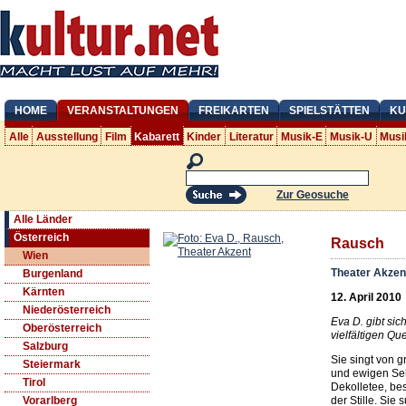
HOME
VERANSTALTUNGEN
FREIKARTEN
SPIELSTÄTTEN
KU
Alle
Ausstellung
Film
Kabarett
Kinder
Literatur
Musik-E
Musik-U
Musi
Zur Geosuche
Alle Länder
Österreich
Rausch
Wien
Theater Akzen
Burgenland
Kärnten
12. April 2010
Niederösterreich
Eva D. gibt si
Oberösterreich
vielfältigen Qu
Salzburg
Sie singt von 
Steiermark
und ewigen Seh
Tirol
Dekolletee, be
der Stille. Sie 
Vorarlberg