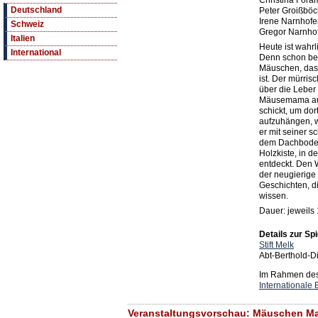
Christina Forami
Deutschland
Peter Groißböck
Irene Narnhofe
Schweiz
Gregor Narnhofe
Italien
Heute ist wahrl
International
Denn schon be
Mäuschen, dass
ist. Der mürris
über die Leber 
Mäusemama au
schickt, um do
aufzuhängen, w
er mit seiner s
dem Dachboden 
Holzkiste, in 
entdeckt. Den W
der neugierige
Geschichten, d
wissen.
Dauer: jeweils
Details zur Spi
Stift Melk
Abt-Berthold-D
Im Rahmen des 
Internationale 
Veranstaltungsvorschau: Mäuschen Max r