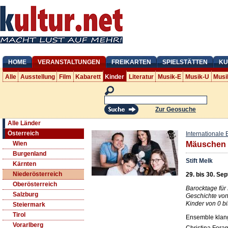
HOME
VERANSTALTUNGEN
FREIKARTEN
SPIELSTÄTTEN
KU
Alle
Ausstellung
Film
Kabarett
Kinder
Literatur
Musik-E
Musik-U
Musi
Zur Geosuche
Alle Länder
Österreich
Internationale 
Wien
Mäuschen M
Burgenland
Stift Melk
Kärnten
Niederösterreich
29. bis 30. Sep
Oberösterreich
Barocktage für
Salzburg
Geschichte von
Kinder von 0 bi
Steiermark
Tirol
Ensemble kla
Vorarlberg