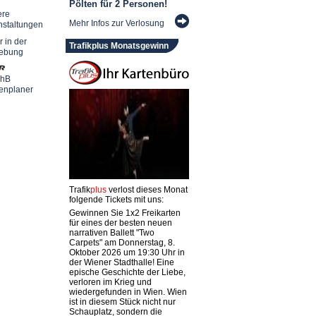
Pölten für 2 Personen!
ere
Mehr Infos zur Verlosung
nstaltungen
r in der
Trafikplus Monatsgewinn
ebung
chB
enplaner
Trafik
plus
verlost dieses Monat
folgende Tickets mit uns:
Gewinnen Sie 1x2 Freikarten
für eines der besten neuen
narrativen Ballett "Two
Carpets" am Donnerstag, 8.
Oktober 2026 um 19:30 Uhr in
der Wiener Stadthalle! Eine
epische Geschichte der Liebe,
verloren im Krieg und
wiedergefunden in Wien. Wien
ist in diesem Stück nicht nur
Schauplatz, sondern die