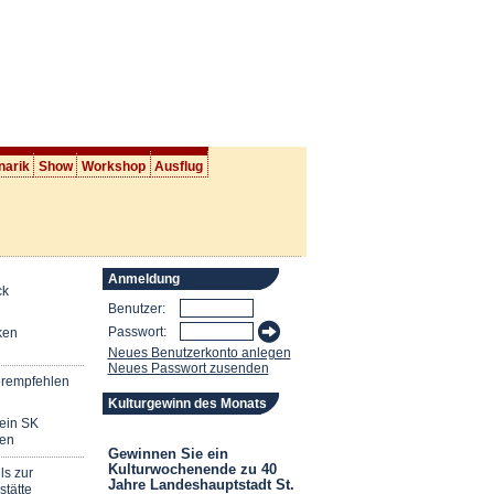
narik
Show
Workshop
Ausflug
Anmeldung
ck
Benutzer:
Passwort:
ken
Neues Benutzerkonto anlegen
Neues Passwort zusenden
erempfehlen
Kulturgewinn des Monats
mein SK
en
Gewinnen Sie ein
Kulturwochenende zu 40
ls zur
Jahre Landeshauptstadt St.
stätte