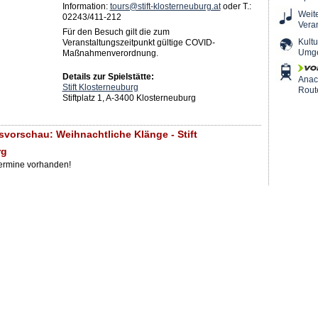
Information:
tours@stift-klosterneuburg.at
oder T.:
Weit
02243/411-212
Vera
Für den Besuch gilt die zum
Kultu
Veranstaltungszeitpunkt gültige COVID-
Umg
Maßnahmenverordnung.
Details zur Spielstätte:
Ana
Stift Klosterneuburg
Rout
Stiftplatz 1, A-3400 Klosterneuburg
svorschau: Weihnachtliche Klänge - Stift
rg
Termine vorhanden!