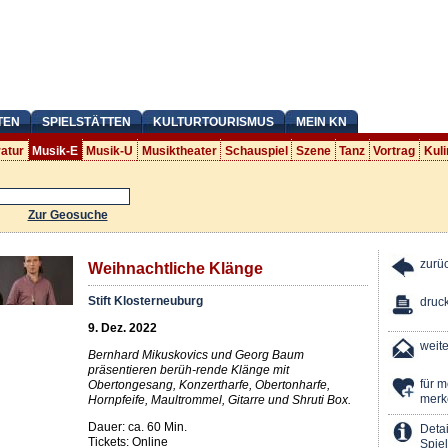
TEN
SPIELSTÄTTEN
KULTURTOURISMUS
MEIN KN
ratur
Musik-E
Musik-U
Musiktheater
Schauspiel
Szene
Tanz
Vortrag
Kuli
Zur Geosuche
zurü
Weihnachtliche Klänge
Stift Klosterneuburg
druc
9. Dez. 2022
weit
Bernhard Mikuskovics und Georg Baum
präsentieren berüh-rende Klänge mit
für 
Obertongesang, Konzertharfe, Obertonharfe,
merk
Hornpfeife, Maultrommel, Gitarre und Shruti Box.
Dauer: ca. 60 Min.
Detai
Tickets: Online
Spiel