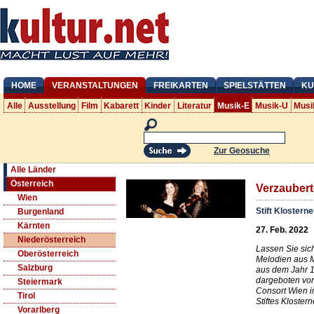
HOME
VERANSTALTUNGEN
FREIKARTEN
SPIELSTÄTTEN
KU
Alle
Ausstellung
Film
Kabarett
Kinder
Literatur
Musik-E
Musik-U
Musi
Zur Geosuche
Alle Länder
Österreich
Verzaubert
Wien
Stift Klostern
Burgenland
Kärnten
27. Feb. 2022
Niederösterreich
Lassen Sie sic
Oberösterreich
Melodien aus M
Salzburg
aus dem Jahr 1
dargeboten von
Steiermark
Consort Wien 
Tirol
Stiftes Kloster
Vorarlberg