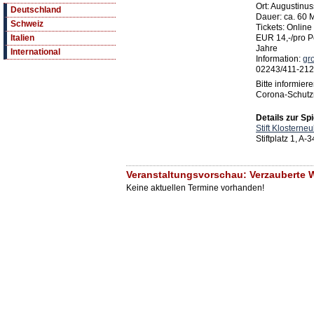
Ort: Augustinus
Deutschland
Dauer: ca. 60 M
Schweiz
Tickets: Online
EUR 14,-/pro Per
Italien
Jahre
International
Information:
gr
02243/411-212
Bitte informier
Corona-Schut
Details zur Spi
Stift Klosterne
Stiftplatz 1, A
Veranstaltungsvorschau: Verzauberte We
Keine aktuellen Termine vorhanden!