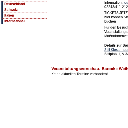
Information:
to
Deutschland
02243/411-212
Schweiz
TICKETS JET
Italien
hier können Si
International
buchen
Für den Besuch
Veranstaltungs
Maßnahmenver
Details zur Spi
Stift Klosterne
Stiftplatz 1, A
Veranstaltungsvorschau: Barocke Weihn
Keine aktuellen Termine vorhanden!