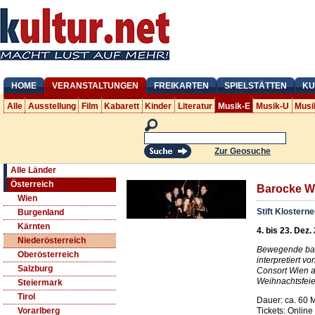
HOME
VERANSTALTUNGEN
FREIKARTEN
SPIELSTÄTTEN
KU
Alle
Ausstellung
Film
Kabarett
Kinder
Literatur
Musik-E
Musik-U
Musi
Zur Geosuche
Alle Länder
Österreich
Barocke W
Wien
Stift Klostern
Burgenland
Kärnten
4. bis 23. Dez.
Niederösterreich
Bewegende bar
Oberösterreich
interpretiert 
Salzburg
Consort Wien a
Weihnachtsfeier
Steiermark
Tirol
Dauer: ca. 60 M
Tickets: Online
Vorarlberg