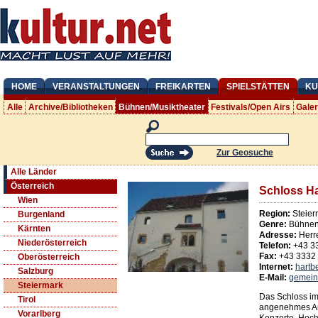
HOME
VERANSTALTUNGEN
FREIKARTEN
SPIELSTÄTTEN
KU
Alle
Archive/Bibliotheken
Bühnen/Musiktheater
Festivals/Open Airs
Gale
Zur Geosuche
Alle Länder
Österreich
Schloss H
Wien
Region:
Steier
Burgenland
Genre:
Bühnen/
Kärnten
Adresse:
Herr
Niederösterreich
Telefon:
+43 3
Fax:
+43 3332
Oberösterreich
Internet:
hartb
Salzburg
E-Mail:
gemein
Steiermark
Das Schloss im
Tirol
angenehmes Amb
Vorarlberg