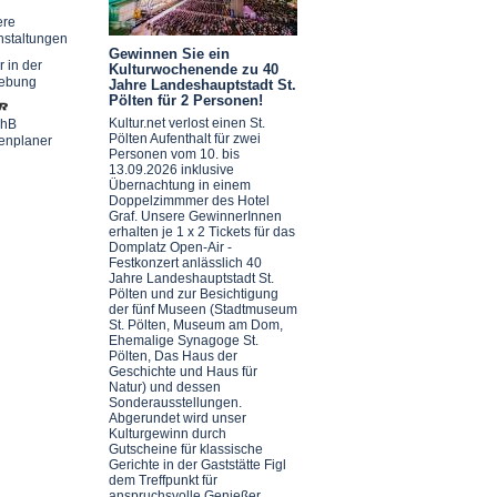
ere
nstaltungen
Gewinnen Sie ein
r in der
Kulturwochenende zu 40
ebung
Jahre Landeshauptstadt St.
Pölten für 2 Personen!
Kultur.net verlost einen St.
chB
Pölten Aufenthalt für zwei
enplaner
Personen vom 10. bis
13.09.2026 inklusive
Übernachtung in einem
Doppelzimmmer des Hotel
Graf. Unsere GewinnerInnen
erhalten je 1 x 2 Tickets für das
Domplatz Open-Air -
Festkonzert anlässlich 40
Jahre Landeshauptstadt St.
Pölten und zur Besichtigung
der fünf Museen (Stadtmuseum
St. Pölten, Museum am Dom,
Ehemalige Synagoge St.
Pölten, Das Haus der
Geschichte und Haus für
Natur) und dessen
Sonderausstellungen.
Abgerundet wird unser
Kulturgewinn durch
Gutscheine für klassische
Gerichte in der Gaststätte Figl
dem Treffpunkt für
anspruchsvolle Genießer.