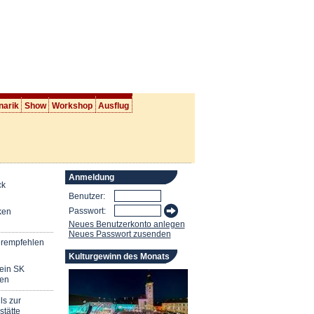
narik
Show
Workshop
Ausflug
Anmeldung
ck
Benutzer:
Passwort:
ken
Neues Benutzerkonto anlegen
Neues Passwort zusenden
erempfehlen
Kulturgewinn des Monats
mein SK
en
ls zur
stätte