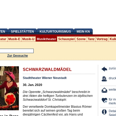
TEN
SPIELSTÄTTEN
KULTURTOURISMUS
MEIN KN
ratur
Musik-E
Musik-U
Musiktheater
Schauspiel
Szene
Tanz
Vortrag
Kuli
Zur Geosuche
zurü
SCHWARZWALDMÄDEL
Stadttheater Wiener Neustadt
druc
30. Jan. 2020
weit
Die Operette „Schwarzwaldmädel“ beschreibt in
drei Akten die heftigen Turbulenzen im idyllischen
für 
Schwarzwalddorf St. Christoph:
merk
Der verwitwete Domkapellmeister Blasius Römer
bereitet sich auf seinen großen Tag beim
Detai
diesjährigen Cäcilienfest vor, als Hans und
Spiel