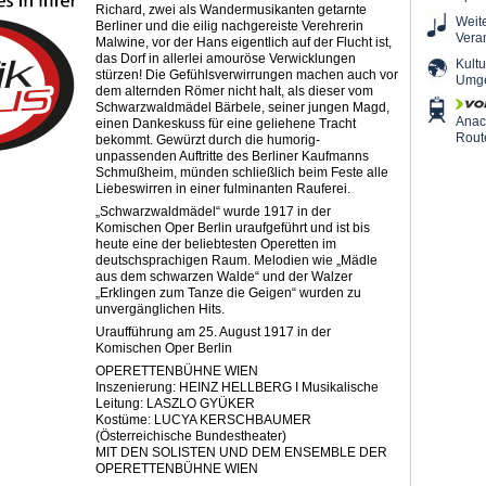
Richard, zwei als Wandermusikanten getarnte
Weit
Berliner und die eilig nachgereiste Verehrerin
Vera
Malwine, vor der Hans eigentlich auf der Flucht ist,
das Dorf in allerlei amouröse Verwicklungen
Kultu
stürzen! Die Gefühlsverwirrungen machen auch vor
Umg
dem alternden Römer nicht halt, als dieser vom
Schwarzwaldmädel Bärbele, seiner jungen Magd,
Ana
einen Dankeskuss für eine geliehene Tracht
Rout
bekommt. Gewürzt durch die humorig-
unpassenden Auftritte des Berliner Kaufmanns
Schmußheim, münden schließlich beim Feste alle
Liebeswirren in einer fulminanten Rauferei.
„Schwarzwaldmädel“ wurde 1917 in der
Komischen Oper Berlin uraufgeführt und ist bis
heute eine der beliebtesten Operetten im
deutschsprachigen Raum. Melodien wie „Mädle
aus dem schwarzen Walde“ und der Walzer
„Erklingen zum Tanze die Geigen“ wurden zu
unvergänglichen Hits.
Uraufführung am 25. August 1917 in der
Komischen Oper Berlin
OPERETTENBÜHNE WIEN
Inszenierung: HEINZ HELLBERG I Musikalische
Leitung: LASZLO GYÜKER
Kostüme: LUCYA KERSCHBAUMER
(Österreichische Bundestheater)
MIT DEN SOLISTEN UND DEM ENSEMBLE DER
OPERETTENBÜHNE WIEN