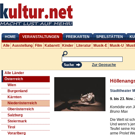
HOME
VERANSTALTUNGEN
FREIKARTEN
SPIELSTÄTTEN
KU
Alle
Ausstellung
Film
Kabarett
Kinder
Literatur
Musik-E
Musik-U
Musi
Zur Geosuche
Alle Länder
Österreich
Höllenang
Wien
Stadttheater M
Burgenland
Kärnten
9. bis 23. Nov.
Niederösterreich
Komödie von Jo
Oberösterreich
Bruno Max
Salzburg
Die Welt ist sc
Steiermark
Und wennʼs je
Tirol
Teufel seine H
arme Prolet We
Vorarlberg