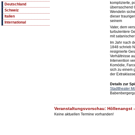
komplizierte, p
Deutschland
überraschend Ge
Schweiz
Wendelin sicher:
dieser traurige
Italien
seinem
International
Vater, dem vers
turbulentere G
mit satanischer 
Im Jahr nach d
1848 schrieb N
resignierte Ges
Verhältnisse au
Intervention ve
Komödie, Farce
sich zu einem 
der Extraklasse
Details zur Spi
Stadttheater M
Babenbergerga
Veranstaltungsvorschau: Höllenangst -
Keine aktuellen Termine vorhanden!