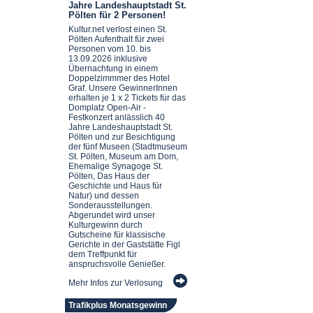
Jahre Landeshauptstadt St.
Pölten für 2 Personen!
Kultur.net verlost einen St.
Pölten Aufenthalt für zwei
Personen vom 10. bis
13.09.2026 inklusive
Übernachtung in einem
Doppelzimmmer des Hotel
Graf. Unsere GewinnerInnen
erhalten je 1 x 2 Tickets für das
Domplatz Open-Air -
Festkonzert anlässlich 40
Jahre Landeshauptstadt St.
Pölten und zur Besichtigung
der fünf Museen (Stadtmuseum
St. Pölten, Museum am Dom,
Ehemalige Synagoge St.
Pölten, Das Haus der
Geschichte und Haus für
Natur) und dessen
Sonderausstellungen.
Abgerundet wird unser
Kulturgewinn durch
Gutscheine für klassische
Gerichte in der Gaststätte Figl
dem Treffpunkt für
anspruchsvolle Genießer.
Mehr Infos zur Verlosung
Trafikplus Monatsgewinn