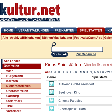
HOME
VERANSTALTUNGEN
FREIKARTEN
SPIELSTÄTTEN
KU
Alle
Archive/Bibliotheken
Bühnen/Musiktheater
Festivals/Open Airs
Gale
Zur Geosuche
Alle Länder
Kinos Spielstätten: Niederösterre
Österreich
Wien
Alle
A
B
C
D
E
F
G
H
I
J
K
L
M
N
O
P
Q
R
S
T
U
V
W
Burgenland
Genre
Spielstätte
Kärnten
Autokino Groß-Enzersdorf
Niederösterreich
Oberösterreich
Beethoven Kino
Salzburg
Cinema Paradiso
Steiermark
Tirol
Cinemaplexx - Horn
Vorarlberg