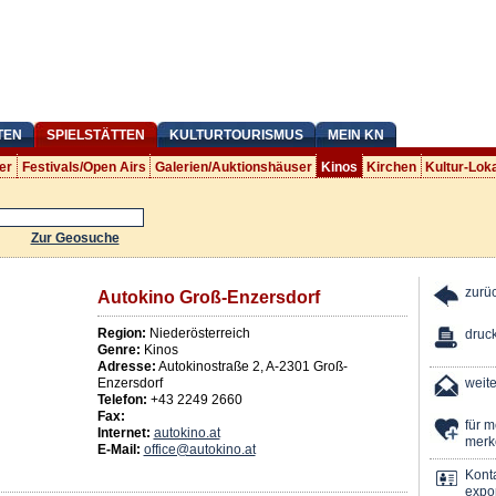
TEN
SPIELSTÄTTEN
KULTURTOURISMUS
MEIN KN
er
Festivals/Open Airs
Galerien/Auktionshäuser
Kinos
Kirchen
Kultur-Lok
Zur Geosuche
zurü
Autokino Groß-Enzersdorf
Region:
Niederösterreich
druc
Genre:
Kinos
Adresse:
Autokinostraße 2
,
A
-
2301
Groß-
Enzersdorf
weit
Telefon:
+43 2249 2660
Fax:
für 
Internet:
autokino.at
merk
E-Mail:
office@autokino.at
Kont
expor