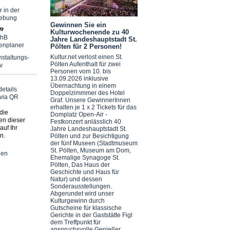
r in der
ebung
Gewinnen Sie ein
Kulturwochenende zu 40
chB
Jahre Landeshauptstadt St.
enplaner
Pölten für 2 Personen!
Kultur.net verlost einen St.
staltungs-
Pölten Aufenthalt für zwei
v
Personen vom 10. bis
13.09.2026 inklusive
Übernachtung in einem
Doppelzimmmer des Hotel
Graf. Unsere GewinnerInnen
erhalten je 1 x 2 Tickets für das
die
Domplatz Open-Air -
en dieser
Festkonzert anlässlich 40
auf Ihr
Jahre Landeshauptstadt St.
n.
Pölten und zur Besichtigung
der fünf Museen (Stadtmuseum
St. Pölten, Museum am Dom,
nen
Ehemalige Synagoge St.
Pölten, Das Haus der
Geschichte und Haus für
Natur) und dessen
Sonderausstellungen.
Abgerundet wird unser
Kulturgewinn durch
Gutscheine für klassische
Gerichte in der Gaststätte Figl
dem Treffpunkt für
anspruchsvolle Genießer.