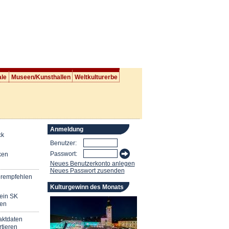
ale
Museen/Kunsthallen
Weltkulturerbe
Anmeldung
ck
Benutzer:
Passwort:
ken
Neues Benutzerkonto anlegen
Neues Passwort zusenden
erempfehlen
Kulturgewinn des Monats
mein SK
en
aktdaten
tieren