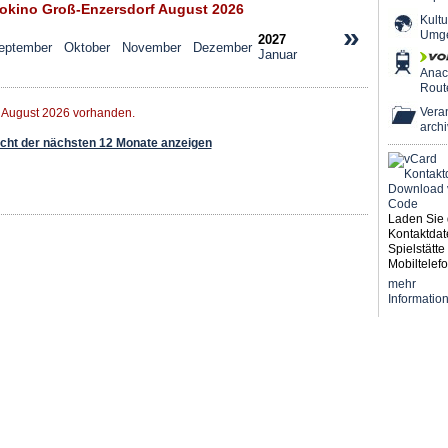
okino Groß-Enzersdorf August 2026
Kultu
»
Umg
2027
eptember
Oktober
November
Dezember
Januar
Ana
Rout
Veran
r August 2026 vorhanden.
archi
ht der nächsten 12 Monate anzeigen
Laden Sie 
Kontaktdat
Spielstätte 
Mobiltelefo
mehr
Informatio