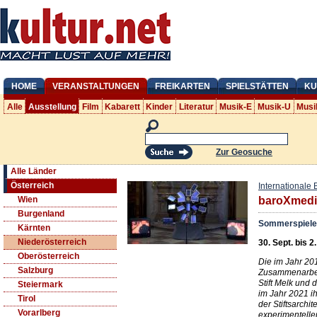
HOME
VERANSTALTUNGEN
FREIKARTEN
SPIELSTÄTTEN
KU
Alle
Ausstellung
Film
Kabarett
Kinder
Literatur
Musik-E
Musik-U
Musi
Zur Geosuche
Alle Länder
Österreich
Internationale 
Wien
baroXmedi
Burgenland
Sommerspiele
Kärnten
Niederösterreich
30. Sept. bis 2
Oberösterreich
Die im Jahr 20
Salzburg
Zusammenarbeit
Stift Melk und 
Steiermark
im Jahr 2021 i
Tirol
der Stiftsarchit
Vorarlberg
experimentelle