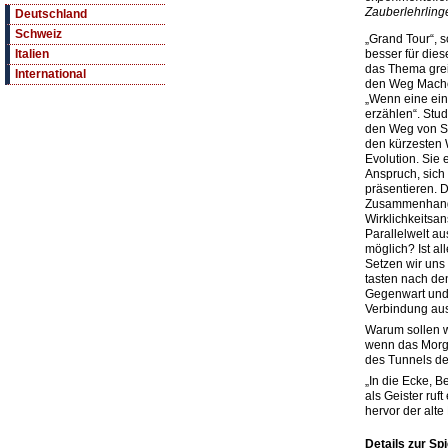
Zauberlehrlinge
Deutschland
Schweiz
„Grand Tour“, 
besser für die
Italien
das Thema grei
International
den Weg Mache
„Wenn eine ein
erzählen“. Stu
den Weg von St
den kürzesten W
Evolution. Sie 
Anspruch, sich
präsentieren. 
Zusammenhang 
Wirklichkeitsan
Parallelwelt au
möglich? Ist al
Setzen wir uns
tasten nach de
Gegenwart und Z
Verbindung aus
Warum sollen 
wenn das Morge
des Tunnels de
„In die Ecke, 
als Geister ruf
hervor der alte 
Details zur Spi