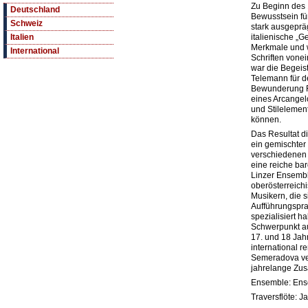
Zu Beginn des 
Deutschland
Bewusstsein für
Schweiz
stark ausgeprä
italienische „G
Italien
Merkmale und 
International
Schriften vone
war die Begeis
Telemann für de
Bewunderung F
eines Arcangel
und Stileleme
können.
Das Resultat d
ein gemischter 
verschiedenen 
eine reiche ba
Linzer Ensemb
oberösterreichi
Musikern, die s
Aufführungspra
spezialisiert 
Schwerpunkt a
17. und 18 Jahr
international r
Semeradova ve
jahrelange Zu
Ensemble: Ens
Traversflöte: 