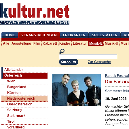
HOME
VERANSTALTUNGEN
FREIKARTEN
SPIELSTÄTTEN
KU
Alle
Ausstellung
Film
Kabarett
Kinder
Literatur
Musik-E
Musik-U
Musi
Zur Geosuche
Alle Länder
Österreich
Barock Festival
Wien
Die Faszin
Burgenland
Sommerrefekt
Kärnten
Niederösterreich
19. Juni 2026
Oberösterreich
Gemischter Sti
Salzburg
Kultur können
Fremden nicht 
Steiermark
sehen, sondern
Tirol
Anregende und
Vorarlberg