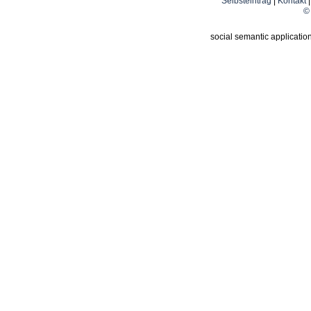
Selbsteintrag
|
Kontakt
© 
social semantic applicatio