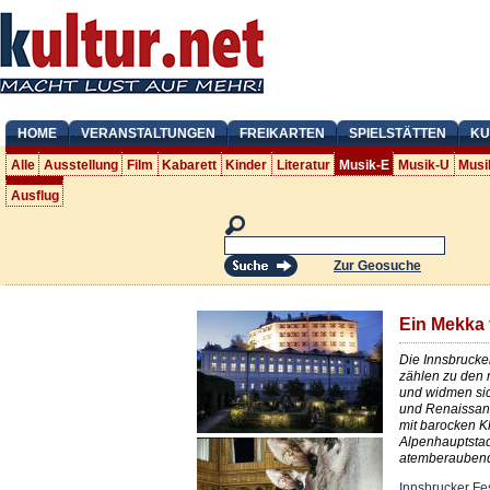
HOME
VERANSTALTUNGEN
FREIKARTEN
SPIELSTÄTTEN
KU
Alle
Ausstellung
Film
Kabarett
Kinder
Literatur
Musik-E
Musik-U
Musi
Ausflug
Zur Geosuche
Ein Mekka 
Die Innsbrucke
zählen zu den 
und widmen sic
und Renaissan
mit barocken K
Alpenhauptstad
atemberaubend
Innsbrucker Fe