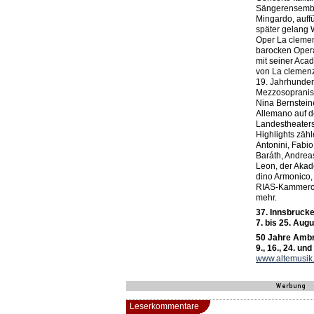
Sängerensemble
Min­gardo, auf
später gelang 
Oper La clemen
barocken Opera
mit seiner Aca
von La clemenza
19. Jahrhunder
Mezzosopranist
Nina Bernstein
Allemano auf d
Landestheaters
Highlights zähl
Antonini, Fabi
Baráth, Andreas
Leon, der Akade
dino ­Armonico,
RIAS-Kammerch
mehr.
37. Innsbruck
7. bis 25. Aug
50 Jahre Ambr
9., 16., 24. und
www.altemusik.
Leserkommentare