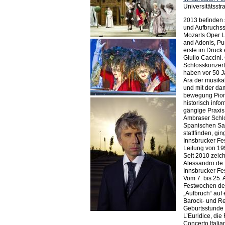
Universitätsstr
2013 befinden 
und Aufbruchs
Mozarts Oper L
and Adonis, Pu
erste im Druck
Giulio Caccini
Schlosskonzert
haben vor 50 J
Ära der musikal
und mit der da
bewegung Pionie
historisch info
gängige Praxis
Ambraser Schlo
Spanischen Sa
stattfinden, gi
Innsbrucker Fe
Leitung von 19
Seit 2010 zeich
Alessandro de 
Innsbrucker Fe
Vom 7. bis 25.
Festwochen der
„Aufbruch“ auf 
Barock- und Re
Geburtsstunde 
L’Euridice, die
Concerto Ita­li