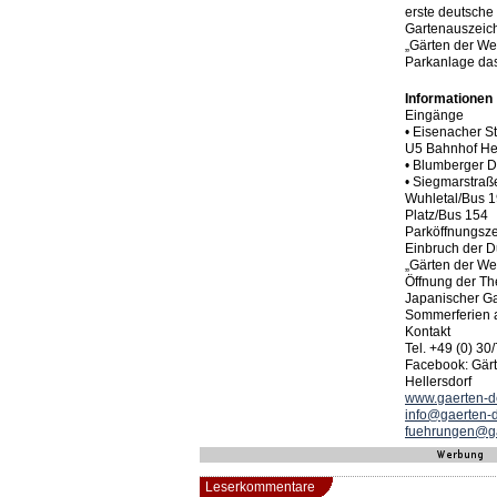
erste deutsche
Gartenauszeich
„Gärten der Wel
Parkanlage das 
Informationen
Eingänge
• Eisenacher S
U5 Bahnhof Hel
• Blumberger 
• Siegmarstraß
Wuhletal/Bus 1
Platz/Bus 154
Parköffnungszei
Einbruch der D
„Gärten der Wel
Öffnung der T
Japanischer Ga
Sommerferien a
Kontakt
Tel. +49 (0) 30
Facebook: Gärt
Hellersdorf
www.gaerten-de
info@gaerten-d
fuehrungen@ga
Leserkommentare