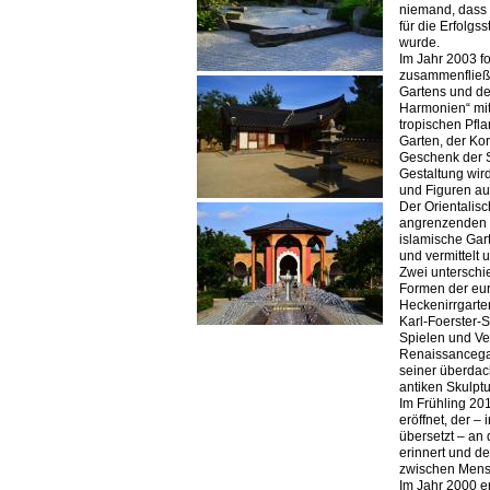
niemand, dass 
für die Erfolgs
wurde.
Im Jahr 2003 f
zusammenfließe
Gartens und de
Harmonien“ mit
tropischen Pfla
Garten, der Kor
Geschenk der S
Gestaltung wir
und Figuren au
Der Orientalisc
angrenzenden „
islamische Gar
und vermittelt 
Zwei unterschi
Formen der eur
Heckenirrgarte
Karl-Foerster-
Spielen und Ver
Renaissancegar
seiner überdac
antiken Skulptu
Im Frühling 20
eröffnet, der 
übersetzt – an
erinnert und 
zwischen Mensc
Im Jahr 2000 er