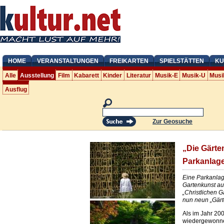
HOME
VERANSTALTUNGEN
FREIKARTEN
SPIELSTÄTTEN
KU
Alle
Ausstellung
Film
Kabarett
Kinder
Literatur
Musik-E
Musik-U
Musi
Ausflug
Zur Geosuche
„Die Gärte
Parkanlag
Eine Parkanlage
Gartenkunst au
„Christlichen Ga
nun neun „Gärt
Als im Jahr 20
wiedergewonne