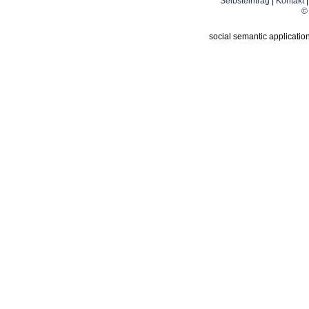
Selbsteintrag
|
Kontakt
© 
social semantic applicatio