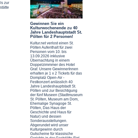
ls zur
stätte
Gewinnen Sie ein
Kulturwochenende zu 40
Jahre Landeshauptstadt St.
Pölten für 2 Personen!
Kultur.net verlost einen St.
Pölten Aufenthalt für zwei
Personen vom 10. bis
13.09.2026 inklusive
Übernachtung in einem
Doppelzimmmer des Hotel
Graf. Unsere GewinnerInnen
erhalten je 1 x 2 Tickets für das
Domplatz Open-Air -
Festkonzert anlässlich 40
Jahre Landeshauptstadt St.
Pölten und zur Besichtigung
der fünf Museen (Stadtmuseum
St. Pölten, Museum am Dom,
Ehemalige Synagoge St.
Pölten, Das Haus der
Geschichte und Haus für
Natur) und dessen
Sonderausstellungen.
Abgerundet wird unser
Kulturgewinn durch
Gutscheine für klassische
Gerichte in der Gaststätte Figl