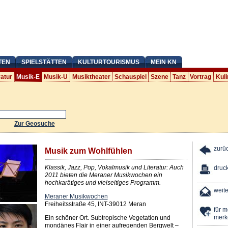
TEN
SPIELSTÄTTEN
KULTURTOURISMUS
MEIN KN
ratur
Musik-E
Musik-U
Musiktheater
Schauspiel
Szene
Tanz
Vortrag
Kuli
Zur Geosuche
zurü
Musik zum Wohlfühlen
Klassik, Jazz, Pop, Vokalmusik und Literatur: Auch
druc
2011 bieten die Meraner Musikwochen ein
hochkarätiges und vielseitiges Programm.
weit
Meraner Musikwochen
Freiheitsstraße 45, INT-39012 Meran
für 
merk
Ein schöner Ort. Subtropische Vegetation und
mondänes Flair in einer aufregenden Bergwelt –