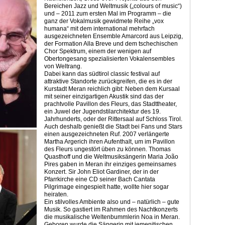
Bereichen Jazz und Weltmusik („colours of music“)
und – 2011 zum ersten Mal im Programm – die
ganz der Vokalmusik gewidmete Reihe „vox
humana“ mit dem international mehrfach
ausgezeichneten Ensemble Amarcord aus Leipzig,
der Formation Alla Breve und dem tschechischen
Chor Spektrum, einem der wenigen auf
Obertongesang spezialisierten Vokalensembles
von Weltrang.
Dabei kann das südtirol classic festival auf
attraktive Standorte zurückgreifen, die es in der
Kurstadt Meran reichlich gibt: Neben dem Kursaal
mit seiner einzigartigen Akustik sind das der
prachtvolle Pavillon des Fleurs, das Stadttheater,
ein Juwel der Jugendstilarchitektur des 19.
Jahrhunderts, oder der Rittersaal auf Schloss Tirol.
Auch deshalb genießt die Stadt bei Fans und Stars
einen ausgezeichneten Ruf. 2007 verlängerte
Martha Argerich ihren Aufenthalt, um im Pavillon
des Fleurs ungestört üben zu können. Thomas
Quasthoff und die Weltmusiksängerin Maria João
Pires gaben in Meran ihr einziges gemeinsames
Konzert. Sir John Eliot Gardiner, der in der
Pfarrkirche eine CD seiner Bach Cantata
Pilgrimage eingespielt hatte, wollte hier sogar
heiraten.
Ein stilvolles Ambiente also und – natürlich – gute
Musik. So gastiert im Rahmen des Nachtkonzerts
die musikalische Weltenbummlerin Noa in Meran.
Geboren wurde die Sängerin mit jemenitischen