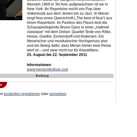
Wurzeln 1969 in Tel Aviv, aufgewachsen ist sie in
New York. Ihr Repertoire reicht von Pop über
Volksmusik aus dem Jemen bis zu Jazz. In Meran
singt Noa einen Querschnitt („The best of Noa“) aus
ihrem Repertoire. Im Pavillon des Fleurs liest die
Schauspiellegende Bruno Ganz in einer „matineé
classique“ mit dem Delian::Quartet Texte von Rilke,
Hesse, Goethe, Eichendorff und Andersen. Ein
literarischer und musikalischer Hochgenuss also
und ein Beleg dafür, dass Meran immer eine Reise
wert ist – und zwar nicht nur für Klassikfans.
25. August bis 22. September 2011
Informationen
www.meranofestival.com
e
en
kostenfrei registrieren
oder
anmelden
.