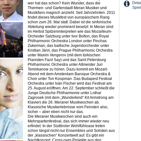
Detai
wer hat das schon? Kein Wunder, dass die
Spiel
Thermen- und Gartenstadt Meran Musiker und
Musikfans magisch anzieht. Seit Jahrzehnten. 2011
findet dieses Musikfest von europäischem Rang
schon zum 26. Mal statt. Dabei ist die sinfonische
Abteilung wieder prominent besetzt: In Meran sind
im Herbst Spitzeninterpreten wie das Mozarteum-
Orchester Salzburg unter Ivor Bolton, das Royal
Philharmonic Orchestra London unter Pinchas
Zukerman, das baltische Jugendorchester unter
Kristian Järvi, das Prague Philharmonic Orchestra
unter Maxim Vengerov (mit dem türkischen
Pianisten Fazıl Say) und das Saint Petersburg
Philharmonic Orchestra unter Altmeister Juri
Temirkanow zu hören. Dazu kommt ein Mozart-
Abend mit dem Amsterdam Baroque Orchestra &
Choir unter Ton Koopman. Das Budapest Festival
Orchestra unter Iván Fischer wird das Festival am
25. August eröffnen. Am 22. September schließt die
Junge Deutsche Philharmonie unter Lothar
Zagrosek (mit dem „Wunderkind“ Kit Armstrong am
Klavier) die 26. Meraner Musikwochen ab.
Klassische Musikerlebnisse vom Feinsten also,
sicher – aber eben nicht nur das.
Die Meraner Musikwochen sind auch ein
Mehrspartenfestival, das sich immer wieder neu
erfindet. In der Südtiroler Wohlfühloase treten
schon längst nicht nur Ensembles und Solisten aus
der „klassischen“ Konzertwelt auf. Es gibt ein
Nachtkonzert, Cross-over-Projekte aus den