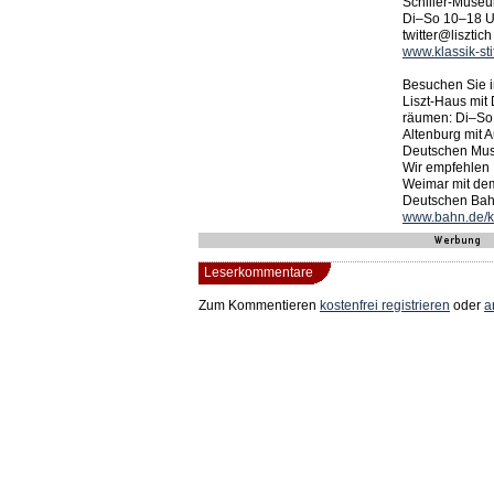
Schiller-Muse
Di–So 10–18 U
twitter@lisztich
www.klassik-stif
Besuchen Sie i
Liszt-Haus mit
räumen: Di–So
Altenburg mit 
Deutschen Mus
Wir empfehlen 
Weimar mit dem
Deutschen Bahn
www.bahn.de/k
Leserkommentare
Zum Kommentieren
kostenfrei registrieren
oder
a