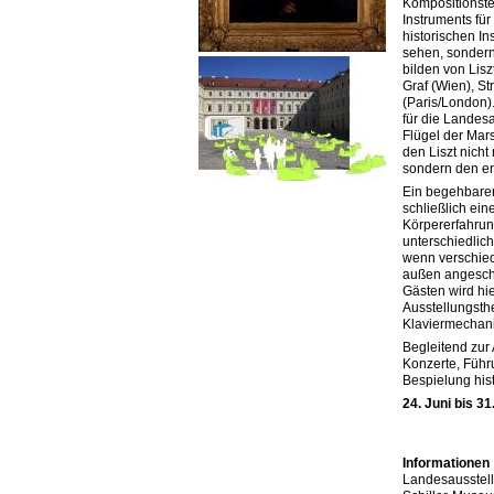
Kompositionst
Instruments für
historischen In
sehen, sonder
bilden von Lisz
Graf (Wien), St
(Paris/London).
für die Landes
Flügel der Mars
den Liszt nicht
sondern den er
Ein begehbarer
schließlich ein
Körpererfahrun
unterschiedlic
wenn verschied
außen angesch
Gästen wird hi
Ausstellungs­t
Klaviermechani
Begleitend zur 
Konzerte, Führ
Bespielung hist
24. Juni bis 3
Informationen
Landesausstel