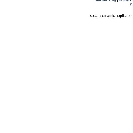
Selbsteintrag
|
Kontakt
© 
social semantic applicatio