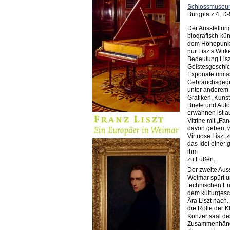
Schlossmuseu
Burgplatz 4, 
Der Ausstellung
biografisch-kün
dem Höhepunkt
nur Liszts Wir
Bedeutung Lisz
Geistesgeschic
Exponate umfa
Gebrauchsgege
unter anderem
Grafiken, Kun
Briefe und Aut
erwähnen ist a
Vitrine mit „Fa
davon geben, w
Virtuose Liszt 
das Idol einer 
ihm
zu Füßen.
Der zweite Aus
Weimar spürt u
technischen Ent
dem kulturgesc
Ära Liszt nach
die Rolle der 
Konzertsaal de
Zusammenhäng