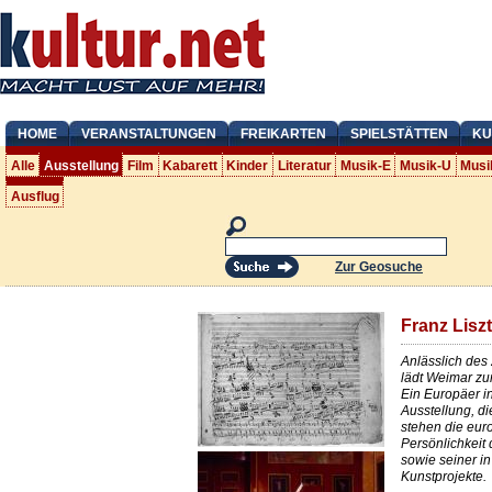
HOME
VERANSTALTUNGEN
FREIKARTEN
SPIELSTÄTTEN
KU
Alle
Ausstellung
Film
Kabarett
Kinder
Literatur
Musik-E
Musik-U
Musi
Ausflug
Zur Geosuche
Franz Lisz
Anlässlich des 
lädt Weimar zu
Ein Europäer in
Ausstellung, di
stehen die eu
Persönlichkeit
sowie seiner i
Kunstprojekte.