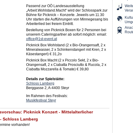
Passend zur OÖ Landesausstellung
Weit
„Arbeit.Wohlstand.Macht“ wird der Schlosspark zur
Vera
Bühne für Picknick – Konzerte. Jeweils um 11.30
Kultu
Uhr starten die Aufführungen von Minnegesang bis
Umg
Arbeiterlied bei freiem Eintritt.
Ana
Bestellung von Picknick Boxen für 2 Personen bei
Rout
unserem Cateringpartner ab sofort möglich: email:
office@1st-event.at
Picknick Box Wohlstand (2 x Bio-Orangensaft, 2 x
Mineralwasser, 2 x Schinkenstangerl mit Kren, 2 x
Käsestangerl) € 31,2o
Picknick Box Macht (2 x Piccolo Sekt, 2 x Bio-
Orangensaft, 2 x Ciabatta Prosciutto & Rucola, 2 x
Ciabatta Mozzarella & Tomate) € 39,80
Details zur Spielstätte:
Schloss Lamberg
Berggasse 2, A-4400 Steyr
Im Rahmen des Festivals:
Musikfestival Steyr
vorschau: Picknick Konzert - Mittelalterlicher
- Schloss Lamberg
Termine vorhanden!