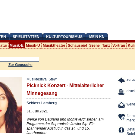
TEN
SPIELSTÄTTEN
KULTURTOURISMUS
MEIN KN
ratur
Musik-E
Musik-U
Musiktheater
Schauspiel
Szene
Tanz
Vortrag
Kuli
Zur Geosuche
Musikfestival Steyr
zurü
Picknick Konzert - Mittelalterlicher
druc
Minnegesang
Schloss Lamberg
weit
31. Juli 2021
für 
Werke von Dauland und Monteverdi stehen am
merk
Programm der Sopranistin Jowita Sip. Ein
spannender Ausflug in das 14. und 15.
Detai
Jahrhundert.
Spiel