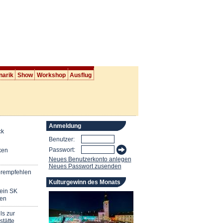
narik
Show
Workshop
Ausflug
Anmeldung
ck
Benutzer:
Passwort:
ken
Neues Benutzerkonto anlegen
Neues Passwort zusenden
erempfehlen
Kulturgewinn des Monats
mein SK
en
ls zur
stätte