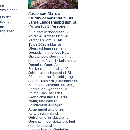
ere
nstaltungen
Gewinnen Sie ein
r in der
Kulturwochenende zu 40
ebung
Jahre Landeshauptstadt St.
Pölten für 2 Personen!
chB
enplaner
Kultur.net verlost einen St.
Pölten Aufenthalt für zwei
Personen vom 10. bis
13.09.2026 inklusive
Übernachtung in einem
Doppelzimmmer des Hotel
Graf. Unsere GewinnerInnen
erhalten je 1 x 2 Tickets für das
Domplatz Open-Air -
Festkonzert anlässlich 40
Jahre Landeshauptstadt St.
Pölten und zur Besichtigung
der fünf Museen (Stadtmuseum
St. Pölten, Museum am Dom,
Ehemalige Synagoge St.
Pölten, Das Haus der
Geschichte und Haus für
Natur) und dessen
Sonderausstellungen.
Abgerundet wird unser
Kulturgewinn durch
Gutscheine für klassische
Gerichte in der Gaststätte Figl
dem Treffpunkt für
anspruchsvolle Genießer.