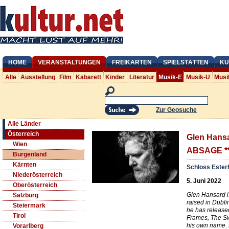
HOME
VERANSTALTUNGEN
FREIKARTEN
SPIELSTÄTTEN
KU
Alle
Ausstellung
Film
Kabarett
Kinder
Literatur
Musik-E
Musik-U
Musi
Zur Geosuche
Alle Länder
Österreich
Glen Hansa
Wien
ABSAGE **
Burgenland
Kärnten
Schloss Ester
Niederösterreich
5. Juni 2022
Oberösterreich
Glen Hansard i
Salzburg
raised in Dubli
Steiermark
he has release
Tirol
Frames, The Sw
his own name. H
Vorarlberg