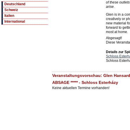
of these outlet
Deutschland
arise.
Schweiz
Glen is in a co
Italien
creatively or p
International
new material fo
forward to gett
most at home.
Abgesagt!
Diese Veranstal
Details zur Spi
Schloss Esterh
Schloss Esterh
Veranstaltungsvorschau: Glen Hansard 
ABSAGE ***** - Schloss Esterházy
Keine aktuellen Termine vorhanden!