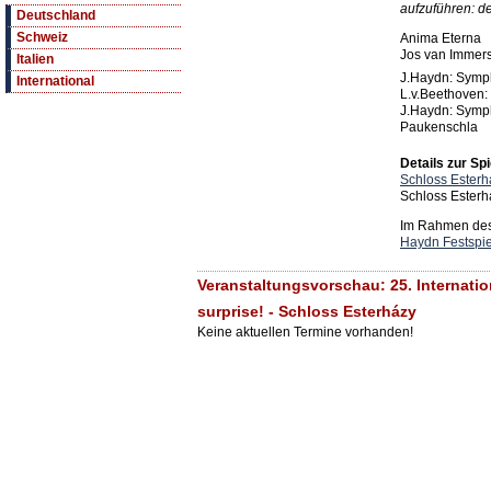
aufzuführen: d
Deutschland
Schweiz
Anima Eterna
Jos van Immers
Italien
J.Haydn: Symph
International
L.v.Beethoven:
J.Haydn: Symph
Paukenschla
Details zur Spi
Schloss Esterh
Schloss Esterh
Im Rahmen des 
Haydn Festspie
Veranstaltungsvorschau: 25. Internati
surprise! - Schloss Esterházy
Keine aktuellen Termine vorhanden!