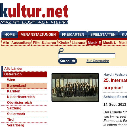
HOME
VERANSTALTUNGEN
FREIKARTEN
SPIELSTÄTTEN
KU
Alle
Ausstellung
Film
Kabarett
Kinder
Literatur
Musik-E
Musik-U
Musi
Zur Geosuche
Alle Länder
Österreich
Haydn Festspie
Wien
25. Intern
Burgenland
surprise!
Kärnten
Schloss Ester
Niederösterreich
Oberösterreich
14. Sept. 2013
Salzburg
Der Experte für
Steiermark
van Immerseel
Tirol
Eterna nach E
in einem der b
Vorarlberg