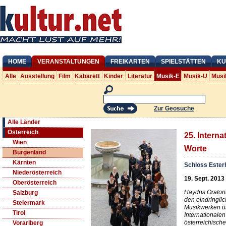
HOME
VERANSTALTUNGEN
FREIKARTEN
SPIELSTÄTTEN
KU
Alle
Ausstellung
Film
Kabarett
Kinder
Literatur
Musik-E
Musik-U
Musi
Zur Geosuche
Alle Länder
Österreich
25. Interna
Wien
Worte
Burgenland
Kärnten
Schloss Ester
Niederösterreich
19. Sept. 2013
Oberösterreich
Haydns Oratori
Salzburg
den eindringli
Steiermark
Musikwerken üb
Tirol
Internationalen
österreichisch
Vorarlberg