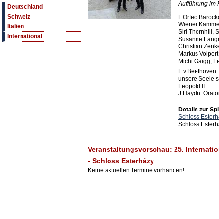
Aufführung im 
Deutschland
Schweiz
L’Orfeo Barock
Wiener Kamme
Italien
Siri Thornhill,
International
Susanne Langn
Christian Zenke
Markus Volpert
Michi Gaigg, L
L.v.Beethoven:
unsere Seele si
Leopold II.
J.Haydn: Orato
Details zur Spi
Schloss Esterh
Schloss Esterh
Veranstaltungsvorschau: 25. Internati
- Schloss Esterházy
Keine aktuellen Termine vorhanden!