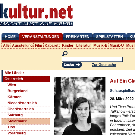
HOME
VERANSTALTUNGEN
FREIKARTEN
SPIELSTÄTTEN
KU
Alle
Ausstellung
Film
Kabarett
Kinder
Literatur
Musik-E
Musik-U
Musi
Zur Geosuche
Alle Länder
Österreich
Auf Ein Gl
Wien
Schauspielhau
Burgenland
Kärnten
28. März 2022
Niederösterreich
Und Titus Probs
Oberösterreich
Talkshow - erst
Salzburg
junges Talk-Fo
in Eigeninitiat
Steiermark
Behrenbeck, A
Tirol
entstand. Ziel
Vorarlberg
kulturellen Ver