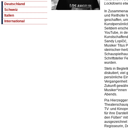
Lockdowns etw
Deutschland
Schweiz
In Zusammenarb
und Reithofer 
Italien
geschaffen, um
International
Kunstpersönlich
Seitdem ersche
YouTube, in de
Kunstschaffend
Sandy Lopičić,
Musiker Titus P
steirischer-her
Schauspielhaus
Schriftsteller
wurden.
Stets in Beglei
diskutiert, vie
persönliche Ei
Vergangenheit 
Zukunft gewähr
Musiker*innen 
Abends.
Pia Hierzegger 
Theaterschausp
TV- und Kinop
für ihre Darste
den Füßen“ mit
ausgezeichnet w
Regisseurin, D