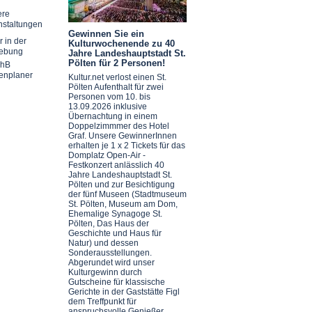
ere
nstaltungen
Gewinnen Sie ein
r in der
Kulturwochenende zu 40
ebung
Jahre Landeshauptstadt St.
Pölten für 2 Personen!
chB
enplaner
Kultur.net verlost einen St.
Pölten Aufenthalt für zwei
Personen vom 10. bis
13.09.2026 inklusive
Übernachtung in einem
Doppelzimmmer des Hotel
Graf. Unsere GewinnerInnen
erhalten je 1 x 2 Tickets für das
Domplatz Open-Air -
Festkonzert anlässlich 40
Jahre Landeshauptstadt St.
Pölten und zur Besichtigung
der fünf Museen (Stadtmuseum
St. Pölten, Museum am Dom,
Ehemalige Synagoge St.
Pölten, Das Haus der
Geschichte und Haus für
Natur) und dessen
Sonderausstellungen.
Abgerundet wird unser
Kulturgewinn durch
Gutscheine für klassische
Gerichte in der Gaststätte Figl
dem Treffpunkt für
anspruchsvolle Genießer.