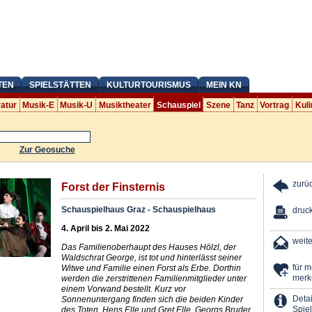
TEN
SPIELSTÄTTEN
KULTURTOURISMUS
MEIN KN
ratur
Musik-E
Musik-U
Musiktheater
Schauspiel
Szene
Tanz
Vortrag
Kuli
Zur Geosuche
zurü
Forst der Finsternis
Schauspielhaus Graz - Schauspielhaus
druc
4. April bis 2. Mai 2022
weit
Das Familienoberhaupt des Hauses Hölzl, der
Waldschrat George, ist tot und hinterlässt seiner
für 
Witwe und Familie einen Forst als Erbe. Dorthin
merk
werden die zerstrittenen Familienmitglieder unter
einem Vorwand bestellt. Kurz vor
Detai
Sonnenuntergang finden sich die beiden Kinder
Spiel
des Toten, Hens Elle und Gret Elle, Georgs Bruder