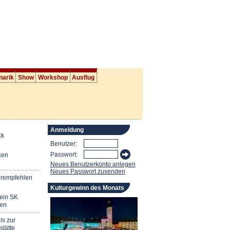
narik
Show
Workshop
Ausflug
Anmeldung
ck
Benutzer:
Passwort:
ken
Neues Benutzerkonto anlegen
Neues Passwort zusenden
erempfehlen
Kulturgewinn des Monats
mein SK
en
ls zur
stätte