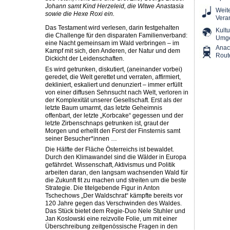
Johann samt Kind Herzeleid, die Witwe Anastasia
Weit
sowie die Hexe Roxi ein.
Vera
Das Testament wird verlesen, darin festgehalten
Kultu
die Challenge für den disparaten Familienverband:
Umg
eine Nacht gemeinsam im Wald verbringen – im
Ana
Kampf mit sich, den Anderen, der Natur und dem
Rout
Dickicht der Leidenschaften.
Es wird getrunken, diskutiert, (aneinander vorbei)
geredet, die Welt gerettet und verraten, affirmiert,
dekliniert, eskaliert und denunziert – immer erfüllt
von einer diffusen Sehnsucht nach Welt, verloren in
der Komplexität unserer Gesellschaft. Erst als der
letzte Baum umarmt, das letzte Geheimnis
offenbart, der letzte „Korbcake“ gegessen und der
letzte Zirbenschnaps getrunken ist, graut der
Morgen und erhellt den Forst der Finsternis samt
seiner Besucher*innen …
Die Hälfte der Fläche Österreichs ist bewaldet.
Durch den Klimawandel sind die Wälder in Europa
gefährdet. Wissenschaft, Aktivismus und Politik
arbeiten daran, den langsam wachsenden Wald für
die Zukunft fit zu machen und streiten um die beste
Strategie. Die titelgebende Figur in Anton
Tschechows „Der Waldschrat“ kämpfte bereits vor
120 Jahre gegen das Verschwinden des Waldes.
Das Stück bietet dem Regie-Duo Nele Stuhler und
Jan Koslowski eine reizvolle Folie, um mit einer
Überschreibung zeitgenössische Fragen in den