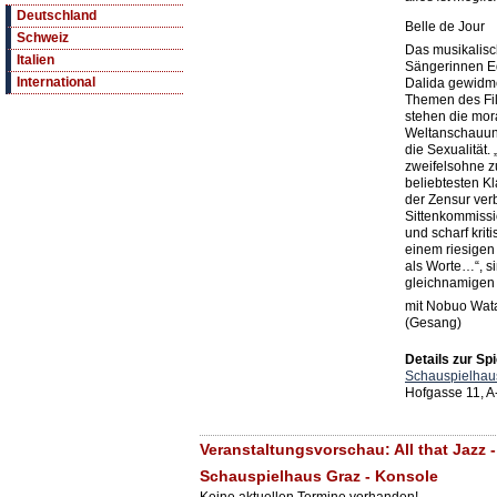
Deutschland
Belle de Jour
Schweiz
Das musikalisch
Italien
Sängerinnen Edi
International
Dalida gewidme
Themen des Fil
stehen die mor
Weltanschauung
die Sexualität
zweifelsohne 
beliebtesten Kl
der Zensur ver
Sittenkommiss
und scharf kriti
einem riesigen 
als Worte…“, s
gleichnamigen L
mit Nobuo Wata
(Gesang)
Details zur Spi
Schauspielhau
Hofgasse 11, A
Veranstaltungsvorschau: All that Jazz -
Schauspielhaus Graz - Konsole