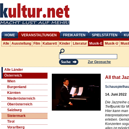
HOME
VERANSTALTUNGEN
FREIKARTEN
SPIELSTÄTTEN
KU
Alle
Ausstellung
Film
Kabarett
Kinder
Literatur
Musik-E
Musik-U
Musi
Zur Geosuche
Alle Länder
Österreich
All that Ja
Wien
Schauspielhau
Burgenland
Kärnten
14. Juni 2022
Niederösterreich
Die Jazzreihe 
Oberösterreich
Treffpunkt für 
Salzburg
Hier kann man 
Interpretation
Steiermark
erleben. Gemüt
Tirol
Konzerten soga
Vorarlberg
alles ist möglic