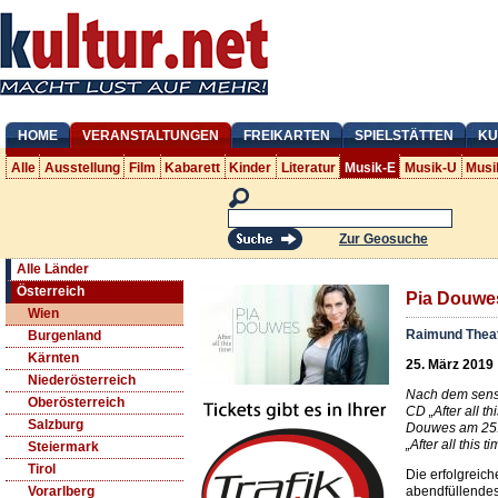
HOME
VERANSTALTUNGEN
FREIKARTEN
SPIELSTÄTTEN
KU
Alle
Ausstellung
Film
Kabarett
Kinder
Literatur
Musik-E
Musik-U
Musi
Zur Geosuche
Alle Länder
Österreich
Pia Douwes 
Wien
Raimund Thea
Burgenland
Kärnten
25. März 2019
Niederösterreich
Nach dem sensat
Oberösterreich
CD „After all th
Salzburg
Douwes am 25.
„After all this
Steiermark
Tirol
Die erfolgreiche
abendfüllendes
Vorarlberg