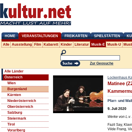
HOME
VERANSTALTUNGEN
FREIKARTEN
SPIELSTÄTTEN
KU
Alle
Ausstellung
Film
Kabarett
Kinder
Literatur
Musik-E
Musik-U
Musi
Zur Geosuche
Alle Länder
Österreich
Lockenhaus K
Wien
Matinee (Z
Burgenland
Kammermus
Kärnten
Pfarr- und Wa
Niederösterreich
Oberösterreich
9. Juli 2020
Salzburg
Werke von L.v.
Steiermark
Tirol
Fazil Say, Klavi
Vilde Frang, Vi
Vorarlberg