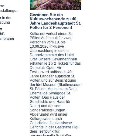
ere
nstaltungen
Gewinnen Sie ein
r in der
Kulturwochenende zu 40
ebung
Jahre Landeshauptstadt St.
Pölten für 2 Personen!
Kultur.net verlost einen St.
chB
Pölten Aufenthalt für zwei
enplaner
Personen vom 10. bis
13.09.2026 inklusive
Übernachtung in einem
Doppelzimmmer des Hotel
Graf. Unsere GewinnerInnen
erhalten je 1 x 2 Tickets für das
Domplatz Open-Air -
Festkonzert anlässlich 40
Jahre Landeshauptstadt St.
Pölten und zur Besichtigung
der fünf Museen (Stadtmuseum
St. Pölten, Museum am Dom,
Ehemalige Synagoge St.
Pölten, Das Haus der
Geschichte und Haus für
Natur) und dessen
Sonderausstellungen.
Abgerundet wird unser
Kulturgewinn durch
Gutscheine für klassische
Gerichte in der Gaststätte Figl
dem Treffpunkt für
anspruchsvolle Genießer.