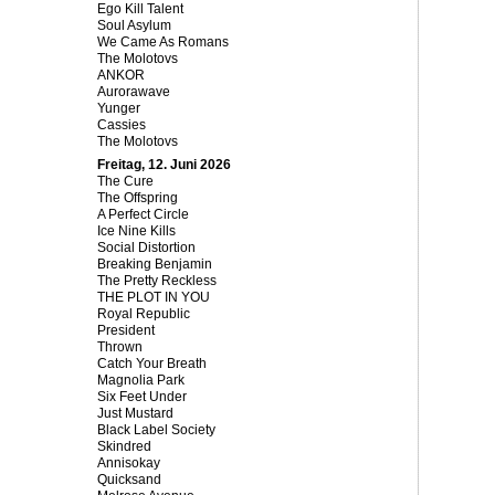
Ego Kill Talent
Soul Asylum
We Came As Romans
The Molotovs
ANKOR
Aurorawave
Yunger
Cassies
The Molotovs
Freitag, 12. Juni 2026
The Cure
The Offspring
A Perfect Circle
Ice Nine Kills
Social Distortion
Breaking Benjamin
The Pretty Reckless
THE PLOT IN YOU
Royal Republic
President
Thrown
Catch Your Breath
Magnolia Park
Six Feet Under
Just Mustard
Black Label Society
Skindred
Annisokay
Quicksand