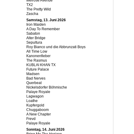
Melrose Avenue
TX2
The Pretty Wild
Zascha
Samstag, 13. Juni 2026
Iron Maiden
A Day To Remember
Sabaton
Alter Bridge
Sepultura
Roy Bianco und die Abbrunzati Boys
All Time Low
Kanonenfieber
The Rasmus
KUBLAI KHAN TX
Future Palace
Madsen
Bad Nerves
Querbeat
Nickelsdorfer Böhmische
Palaye Royale
Lagwagon
Loathe
Kupfergold
Chuggaboom
A New Chapter
Frevd
Palaye Royale
Sonntag, 14. Juni 2026