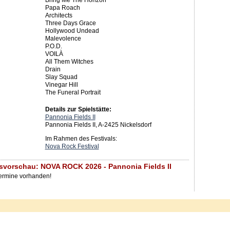
Bring Me The Horizon
Papa Roach
Architects
Three Days Grace
Hollywood Undead
Malevolence
P.O.D.
VOILÀ
All Them Witches
Drain
Slay Squad
Vinegar Hill
The Funeral Portrait
Details zur Spielstätte:
Pannonia Fields II
Pannonia Fields II, A-2425 Nickelsdorf
Im Rahmen des Festivals:
Nova Rock Festival
svorschau: NOVA ROCK 2026 - Pannonia Fields II
Termine vorhanden!