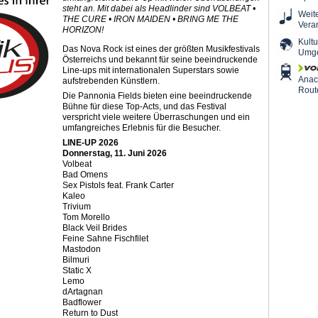
steht an. Mit dabei als Headlinder sind VOLBEAT •
Weit
THE CURE • IRON MAIDEN • BRING ME THE
Vera
HORIZON!
Kultu
Das Nova Rock ist eines der größten Musikfestivals
Umg
Österreichs und bekannt für seine beeindruckende
Line-ups mit internationalen Superstars sowie
Ana
aufstrebenden Künstlern.
Rout
Die Pannonia Fields bieten eine beeindruckende
Bühne für diese Top-Acts, und das Festival
verspricht viele weitere Überraschungen und ein
umfangreiches Erlebnis für die Besucher.
LINE-UP 2026
Donnerstag, 11. Juni 2026
Volbeat
Bad Omens
Sex Pistols feat. Frank Carter
Kaleo
Trivium
Tom Morello
Black Veil Brides
Feine Sahne Fischfilet
Mastodon
Bilmuri
Static X
Lemo
dArtagnan
Badflower
Return to Dust