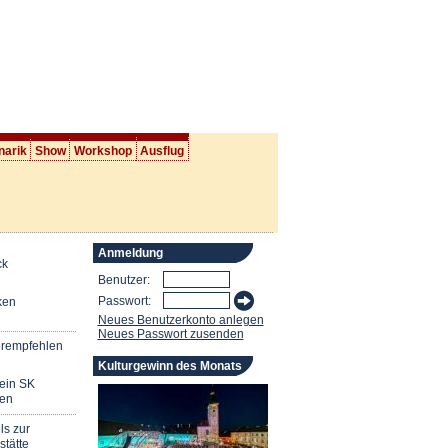
narik
Show
Workshop
Ausflug
Anmeldung
ck
Benutzer:
Passwort:
ken
Neues Benutzerkonto anlegen
Neues Passwort zusenden
erempfehlen
Kulturgewinn des Monats
mein SK
en
ls zur
stätte