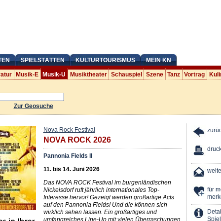
TEN
SPIELSTÄTTEN
KULTURTOURISMUS
MEIN KN
ratur
Musik-E
Musik-U
Musiktheater
Schauspiel
Szene
Tanz
Vortrag
Kuli
Zur Geosuche
Nova Rock Festival
zurü
NOVA ROCK 2026
druc
Pannonia Fields II
11. bis 14. Juni 2026
weit
Das NOVA ROCK Festival im burgenländischen
für 
Nickelsdorf ruft jährlich internationales Top-
merk
Interesse hervor! Gezeigt werden großartige Acts
auf den Pannonia Fields! Und die können sich
Detai
wirklich sehen lassen. Ein großartiges und
Spiel
umfangreiches Line-Up mit vielen Überraschungen