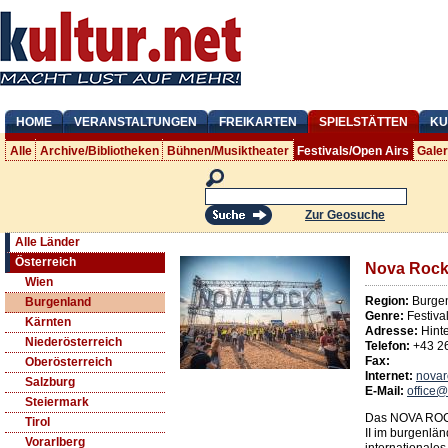
HOME
VERANSTALTUNGEN
FREIKARTEN
SPIELSTÄTTEN
KU
Alle
Archive/Bibliotheken
Bühnen/Musiktheater
Festivals/Open Airs
Gale
Zur Geosuche
Alle Länder
Österreich
Nova Rock 
Wien
Region:
Burge
Burgenland
Genre:
Festiva
Kärnten
Adresse:
Hint
Niederösterreich
Telefon:
+43 2
Fax:
Oberösterreich
Internet:
novar
Salzburg
E-Mail:
office
Steiermark
Das NOVA ROCK
Tirol
II im burgenlän
Vorarlberg