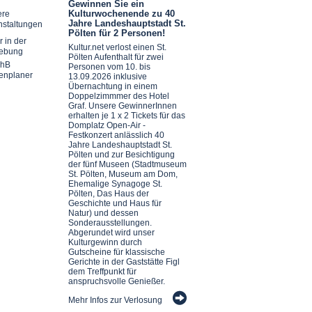
Gewinnen Sie ein
Kulturwochenende zu 40
ere
Jahre Landeshauptstadt St.
nstaltungen
Pölten für 2 Personen!
r in der
Kultur.net verlost einen St.
ebung
Pölten Aufenthalt für zwei
chB
Personen vom 10. bis
enplaner
13.09.2026 inklusive
Übernachtung in einem
Doppelzimmmer des Hotel
Graf. Unsere GewinnerInnen
erhalten je 1 x 2 Tickets für das
Domplatz Open-Air -
Festkonzert anlässlich 40
Jahre Landeshauptstadt St.
Pölten und zur Besichtigung
der fünf Museen (Stadtmuseum
St. Pölten, Museum am Dom,
Ehemalige Synagoge St.
Pölten, Das Haus der
Geschichte und Haus für
Natur) und dessen
Sonderausstellungen.
Abgerundet wird unser
Kulturgewinn durch
Gutscheine für klassische
Gerichte in der Gaststätte Figl
dem Treffpunkt für
anspruchsvolle Genießer.
Mehr Infos zur Verlosung