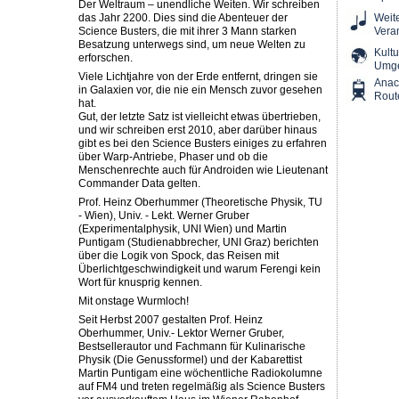
Der Weltraum – unendliche Weiten. Wir schreiben
das Jahr 2200. Dies sind die Abenteuer der
Weit
Science Busters, die mit ihrer 3 Mann starken
Vera
Besatzung unterwegs sind, um neue Welten zu
Kultu
erforschen.
Umg
Viele Lichtjahre von der Erde entfernt, dringen sie
Ana
in Galaxien vor, die nie ein Mensch zuvor gesehen
Rout
hat.
Gut, der letzte Satz ist vielleicht etwas übertrieben,
und wir schreiben erst 2010, aber darüber hinaus
gibt es bei den Science Busters einiges zu erfahren
über Warp-Antriebe, Phaser und ob die
Menschenrechte auch für Androiden wie Lieutenant
Commander Data gelten.
Prof. Heinz Oberhummer (Theoretische Physik, TU
- Wien), Univ. - Lekt. Werner Gruber
(Experimentalphysik, UNI Wien) und Martin
Puntigam (Studienabbrecher, UNI Graz) berichten
über die Logik von Spock, das Reisen mit
Überlichtgeschwindigkeit und warum Ferengi kein
Wort für knusprig kennen.
Mit onstage Wurmloch!
Seit Herbst 2007 gestalten Prof. Heinz
Oberhummer, Univ.- Lektor Werner Gruber,
Bestsellerautor und Fachmann für Kulinarische
Physik (Die Genussformel) und der Kabarettist
Martin Puntigam eine wöchentliche Radiokolumne
auf FM4 und treten regelmäßig als Science Busters