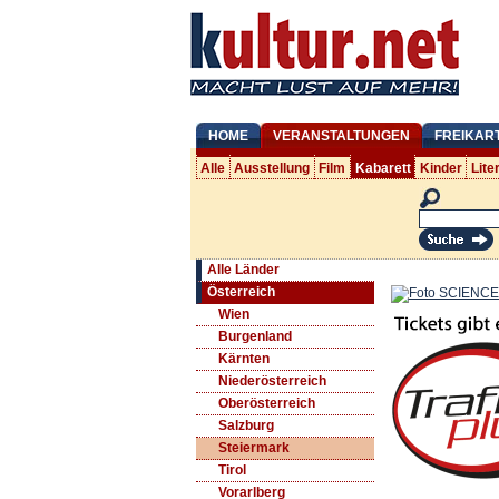
HOME
VERANSTALTUNGEN
FREIKAR
Alle
Ausstellung
Film
Kabarett
Kinder
Lite
Alle Länder
Österreich
Wien
Burgenland
Kärnten
Niederösterreich
Oberösterreich
Salzburg
Steiermark
Tirol
Vorarlberg