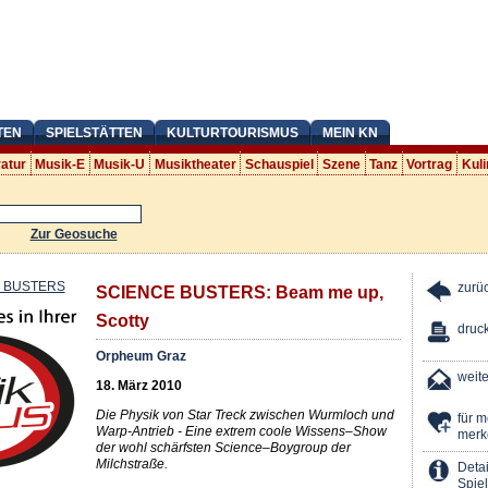
TEN
SPIELSTÄTTEN
KULTURTOURISMUS
MEIN KN
ratur
Musik-E
Musik-U
Musiktheater
Schauspiel
Szene
Tanz
Vortrag
Kuli
Zur Geosuche
zurü
SCIENCE BUSTERS: Beam me up,
Scotty
druc
Orpheum Graz
weit
18. März 2010
Die Physik von Star Treck zwischen Wurmloch und
für 
Warp-Antrieb - Eine extrem coole Wissens–Show
merk
der wohl schärfsten Science–Boygroup der
Milchstraße.
Detai
Spiel