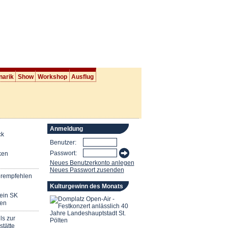
narik
Show
Workshop
Ausflug
Anmeldung
ck
Benutzer:
Passwort:
ken
Neues Benutzerkonto anlegen
Neues Passwort zusenden
erempfehlen
Kulturgewinn des Monats
mein SK
en
ls zur
stätte