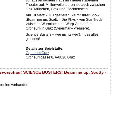
vor ausverkauftem Haus im Wiener Rabenhof
Theater auf. Mittlerweile touren sie auch zwischen
Linz, München, Graz und Liechtenstein.
Am 18.März 2010 gastieren Sie mit ihrer Show
„Beam me up, Scotty - Die Physik von Star Treck
zwischen Wurmloch und Warp-Antrieb“ im
Orpheum in Graz (Steiermark-Premiere).
Science Busters – wer nichts weiß, muss alles
glauben!
Details zur Spielstätte:
Orpheum Graz
Orpheumgasse 8, A-8020 Graz
gsvorschau: SCIENCE BUSTERS: Beam me up, Scotty -
z
Termine vorhanden!