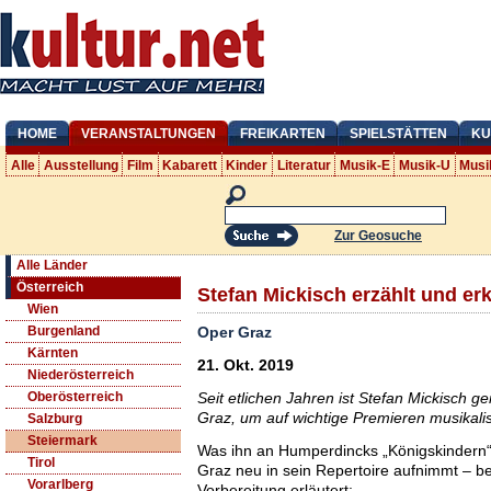
HOME
VERANSTALTUNGEN
FREIKARTEN
SPIELSTÄTTEN
KU
Alle
Ausstellung
Film
Kabarett
Kinder
Literatur
Musik-E
Musik-U
Musi
Zur Geosuche
Alle Länder
Österreich
Stefan Mickisch erzählt und er
Wien
Oper Graz
Burgenland
Kärnten
21. Okt. 2019
Niederösterreich
Seit etlichen Jahren ist Stefan Mickisch 
Oberösterreich
Graz, um auf wichtige Premieren musikalis
Salzburg
Steiermark
Was ihn an Humperdincks „Königskindern“ 
Tirol
Graz neu in sein Repertoire aufnimmt – be
Vorarlberg
Vorbereitung erläutert: