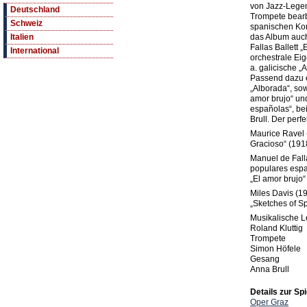
von Jazz-Legen
Deutschland
Trompete bearb
Schweiz
spanischen Kom
das Album auc
Italien
Fallas Ballett „
International
orchestrale Eig
a. galicische „
Passend dazu e
„Alborada“, sow
amor brujo“ un
españolas“, be
Brull. Der perf
Maurice Ravel 
Gracioso“ (191
Manuel de Fall
populares espa
„El amor brujo“
Miles Davis (1
„Sketches of S
Musikalische L
Roland Kluttig
Trompete
Simon Höfele
Gesang
Anna Brull
Details zur Spi
Oper Graz