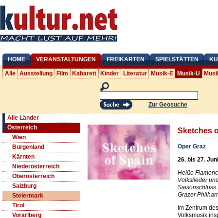
HOME
VERANSTALTUNGEN
FREIKARTEN
SPIELSTÄTTEN
KU
Alle
Ausstellung
Film
Kabarett
Kinder
Literatur
Musik-E
Musik-U
Musi
Zur Geosuche
Alle Länder
Österreich
Sketches o
Wien
Oper Graz
Burgenland
Kärnten
26. bis 27. Jun
Niederösterreich
Heiße Flamenc
Oberösterreich
Volkslieder un
Salzburg
Saisonschluss z
Grazer Philhar
Steiermark
Tirol
Im Zentrum des
Volksmusik insp
Vorarlberg