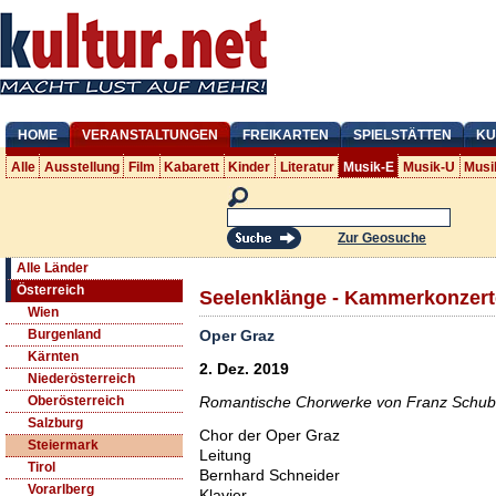
HOME
VERANSTALTUNGEN
FREIKARTEN
SPIELSTÄTTEN
KU
Alle
Ausstellung
Film
Kabarett
Kinder
Literatur
Musik-E
Musik-U
Musi
Zur Geosuche
Alle Länder
Österreich
Seelenklänge - Kammerkonzert
Wien
Oper Graz
Burgenland
Kärnten
2. Dez. 2019
Niederösterreich
Romantische Chorwerke von Franz Schube
Oberösterreich
Salzburg
Chor der Oper Graz
Steiermark
Leitung
Tirol
Bernhard Schneider
Vorarlberg
Klavier