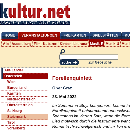
HOME
VERANSTALTUNGEN
FREIKARTEN
SPIELSTÄTTEN
KU
Alle
Ausstellung
Film
Kabarett
Kinder
Literatur
Musik-E
Musik-U
Musi
Zur Geosuche
Alle Länder
Österreich
Forellenquintett
Wien
Oper Graz
Burgenland
Kärnten
23. Mai 2022
Niederösterreich
Im Sommer in Steyr komponiert, kommt F
Oberösterreich
Forellenquintett entsprechend unbeschwer
Salzburg
Spätestens im vierten Satz, wenn die For
Steiermark
Lied motivisch durch die Instrumente wan
Tirol
Romantisch-schwelgerisch und im Ton ern
Vorarlberg