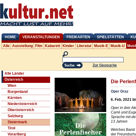
HOME
VERANSTALTUNGEN
FREIKARTEN
SPIELSTÄTTEN
KU
Alle
Ausstellung
Film
Kabarett
Kinder
Literatur
Musik-E
Musik-U
Musi
Zur Geosuche
Alle Länder
Österreich
Die Perlen
Wien
Oper Graz
Burgenland
Kärnten
6. Feb. 2021 bi
Niederösterreich
Oper in drei Ak
Oberösterreich
Carré und Eugè
Salzburg
Sprache mit de
13 Jahren
Steiermark
Tirol
Welches Band is
der Freundscha
Vorarlberg