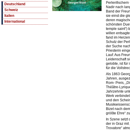
Perlenfischern
Deutschland
Nadir nach lan
Schweiz
Band der Freun
sie einst die gl
Italien
deren magische
International
schönsten Duett
temple saint“)
willen entsagte
fand im Herzen
Schutz der Perl
der Suche nach
Priesterin ein
Lauf: Aus Freu
Leidenschaft si
gelobte, ist fü
für die Vollstr
Als 1863 Georg
Jahren, ausgez
Rom- Preis, „Di
Théâtre-Lyriqu
Jahrzehnte unte
Werk verbindet 
und den Schein
Musikwissensch
Bizet nach dem 
größte Ehre“ zu
In Szene setzt
der in Graz mit 
Trovatore“ atm