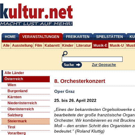
HOME
VERANSTALTUNGEN
FREIKARTEN
SPIELSTÄTTEN
KU
Alle
Ausstellung
Film
Kabarett
Kinder
Literatur
Musik-E
Musik-U
Musi
Zur Geosuche
Alle Länder
Österreich
8. Orchesterkonzert
Wien
Oper Graz
Burgenland
Kärnten
25. bis 26. April 2022
Niederösterreich
„Eines der bekanntesten Orgelsolowerke der
Oberösterreich
bearbeitete der große französische Organ
Salzburg
Orchester. Wir kombinieren es mit Bruckners
Steiermark
Moll – den ersten Schritt des Organisten
Tirol
bedeutet.“ (Roland Kluttig)
Vorarlberg