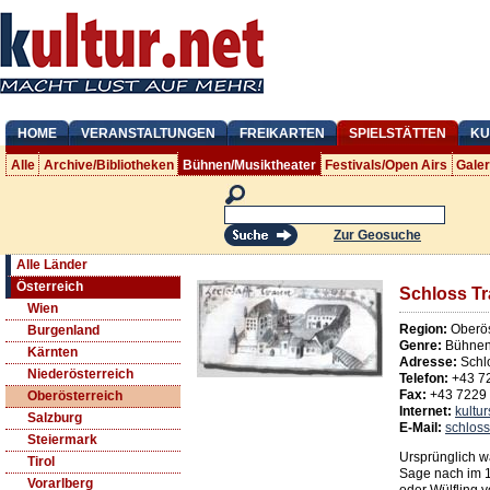
HOME
VERANSTALTUNGEN
FREIKARTEN
SPIELSTÄTTEN
KU
Alle
Archive/Bibliotheken
Bühnen/Musiktheater
Festivals/Open Airs
Gale
Zur Geosuche
Alle Länder
Österreich
Schloss T
Wien
Region:
Oberös
Burgenland
Genre:
Bühnen/
Kärnten
Adresse:
Schl
Niederösterreich
Telefon:
+43 7
Fax:
+43 7229
Oberösterreich
Internet:
kultur
Salzburg
E-Mail:
schlos
Steiermark
Ursprünglich w
Tirol
Sage nach im 1
Vorarlberg