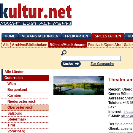
HOME
VERANSTALTUNGEN
FREIKARTEN
SPIELSTÄTTEN
KU
Alle
Archive/Bibliotheken
Bühnen/Musiktheater
Festivals/Open Airs
Gale
Zur Geosuche
Alle Länder
Österreich
Theater am
Wien
Region:
Oberös
Burgenland
Genre:
Bühnen/
Kärnten
Adresse:
Stei
Niederösterreich
Telefon:
+43 6
Fax:
Oberösterreich
Internet:
theate
Salzburg
E-Mail:
office@
Steiermark
Der Spielort bef
Tirol
Gleink, abseit
Vorarlberg