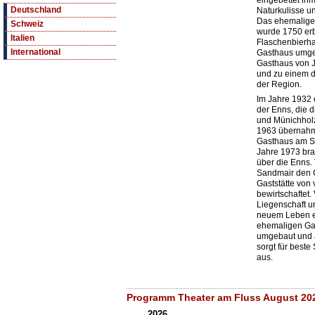
eingebettet inm
Deutschland
Naturkulisse u
Das ehemalige 
Schweiz
wurde 1750 er
Italien
Flaschenbierha
International
Gasthaus umge
Gasthaus von J
und zu einem de
der Region.
Im Jahre 1932 
der Enns, die d
und Münichholz
1963 übernahm
Gasthaus am S
Jahre 1973 bra
über die Enns.
Sandmair den G
Gaststätte von
bewirtschaftet.
Liegenschaft u
neuem Leben er
ehemaligen Ga
umgebaut und a
sorgt für beste
aus.
Programm Theater am Fluss August 20
2026