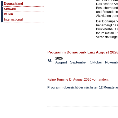
der VOEST-Brü
Deutschland
Das schöne Are
Besuchern und
Schweiz
und Freunde tre
Italien
Aktivitäten genu
International
Der Donaupark 
beherbergt da
Brucknerhaus u
forum metall. 
Veranstaltungen
Programm Donaupark Linz August 202
«
2026
August
September
Oktober
Novemb
Keine Termine für August 2026 vorhanden.
Programmübersicht der nächsten 12 Monate a