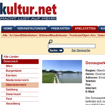
HOME
VERANSTALTUNGEN
FREIKARTEN
SPIELSTÄTTEN
KU
Alle
Archive/Bibliotheken
Bühnen/Musiktheater
Festivals/Open Airs
Gale
Zur Geosuche
Alle Länder
Österreich
Donaupark
Wien
Region:
Oberös
Burgenland
Genre:
Divers
Kärnten
Adresse:
Erns
Niederösterreich
Telefon:
Fax:
Oberösterreich
Internet:
Salzburg
E-Mail:
Steiermark
Der Donaupark
Tirol
befindet sich 
Vorarlberg