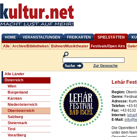
HOME
VERANSTALTUNGEN
FREIKARTEN
SPIELSTÄTTEN
KU
Alle
Archive/Bibliotheken
Bühnen/Musiktheater
Festivals/Open Airs
Gale
Zur Geosuche
Alle Länder
Österreich
Lehár Fest
Wien
Region:
Oberös
Burgenland
Genre:
Festiva
Kärnten
Adresse:
Kurh
Niederösterreich
Telefon:
+43 6
Fax:
+43 6132
Oberösterreich
Internet:
leharf
Salzburg
E-Mail:
info@le
Steiermark
Die Operetten 
Tirol
unter dem Name
Vorarlberg