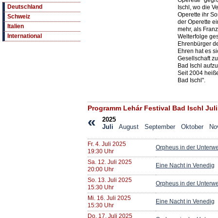
Operette" gegr
Deutschland
Ischl, wo die V
Operette ihr S
Schweiz
der Operette e
Italien
mehr, als Fran
International
Welterfolge ge
Ehrenbürger de
Ehren hat es s
Gesellschaft z
Bad Ischl aufzu
Seit 2004 heiße
Bad Ischl".
Programm Lehár Festival Bad Ischl Juli
«
2025
Juli
August
September
Oktober
No
Fr. 4. Juli 2025
Orpheus in der Unterwe
19:30 Uhr
Sa. 12. Juli 2025
Eine Nacht in Venedig
20:00 Uhr
So. 13. Juli 2025
Orpheus in der Unterwe
15:30 Uhr
Mi. 16. Juli 2025
Eine Nacht in Venedig
15:30 Uhr
Do. 17. Juli 2025