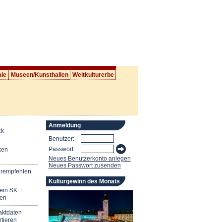
ale
Museen/Kunsthallen
Weltkulturerbe
Anmeldung
ck
Benutzer:
Passwort:
ken
Neues Benutzerkonto anlegen
Neues Passwort zusenden
erempfehlen
Kulturgewinn des Monats
mein SK
en
aktdaten
tieren