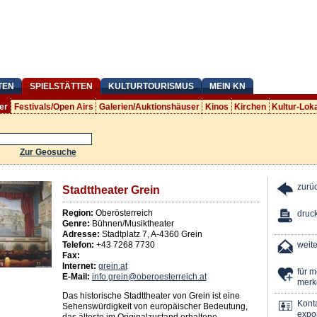
TEN
SPIELSTÄTTEN
KULTURTOURISMUS
MEIN KN
er
Festivals/Open Airs
Galerien/Auktionshäuser
Kinos
Kirchen
Kultur-Lok
Zur Geosuche
zurü
Stadttheater Grein
Region:
Oberösterreich
druc
Genre:
Bühnen/Musiktheater
Adresse:
Stadtplatz 7
,
A
-
4360
Grein
Telefon:
+43 7268 7730
weit
Fax:
Internet:
grein.at
für 
E-Mail:
info.grein@oberoesterreich.at
merk
Das historische Stadttheater von Grein ist eine
Kont
Sehenswürdigkeit von europäischer Bedeutung,
expor