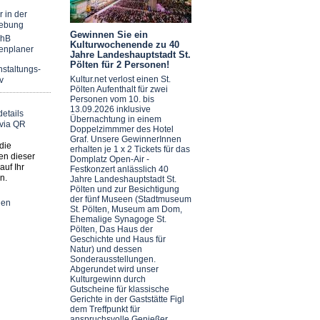
r in der
ebung
Gewinnen Sie ein
chB
Kulturwochenende zu 40
enplaner
Jahre Landeshauptstadt St.
Pölten für 2 Personen!
staltungs-
Kultur.net verlost einen St.
v
Pölten Aufenthalt für zwei
Personen vom 10. bis
13.09.2026 inklusive
Übernachtung in einem
Doppelzimmmer des Hotel
Graf. Unsere GewinnerInnen
die
erhalten je 1 x 2 Tickets für das
en dieser
Domplatz Open-Air -
auf Ihr
Festkonzert anlässlich 40
n.
Jahre Landeshauptstadt St.
Pölten und zur Besichtigung
der fünf Museen (Stadtmuseum
nen
St. Pölten, Museum am Dom,
Ehemalige Synagoge St.
Pölten, Das Haus der
Geschichte und Haus für
Natur) und dessen
Sonderausstellungen.
Abgerundet wird unser
Kulturgewinn durch
Gutscheine für klassische
Gerichte in der Gaststätte Figl
dem Treffpunkt für
anspruchsvolle Genießer.