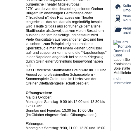
das älteste im Originalzustand erhaltene
bürgerliche Theater Mitteleuropas!
Kultu
1791 wurde von den theaterbegeisterten Greiner
Umg
Bürgern im ehemaligen Getreidespeicher
Ana
("Troadkast´n") des Rathauses ein Theater
Rout
eingerichtet, das seit damals regelmäßig bespielt
wird. Heute gilt das aus so früher Zeit erhaltene
Veran
Stadttheater als Juwel, das von vielen Besuchern
archi
aus nah und fern besichtigt und bestaunt wird.
Viele Kuriositäten aus vergangener Zeit sind hier
zu sehen - zum Beispiel original erhaltene
Sperrsitze, die man mit einem kleinen Schlüssel
auf- und zusperren konnte und die "Napoleonloge"
in der Napoleon angeblich bei seinem Kriegszug
Laden Sie 
durch Grein einer Vorstellung beigewohnt haben
Kontaktdat
soll.
Spielstätte 
Das Historische Stadttheater Grein wird im Juli und
Mobiltelefo
August von professionellen Schauspielern -
mehr
Sommerspiele Grein - und im Herbst von der
Informatio
Greiner Dilettantengesellschaft bespielt.
Öffnungszeiten:
Mai bis Oktober:
Montag bis Samstag: 9:00 bis 12:00 und 13:30 bis
17:30 Uhr
Sonntag und Feiertag: 13:30 bis 16:00 Uhr
(Im Oktober eingeschränkte Öffnungszeiten!)
Führungen:
Montag bis Samstag: 9:00, 11:00, 13:30 und 16:00